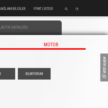
SAĞLAM BİLGİLER
FİYAT LİSTESİ
LASTİK KATALOĞU
MOTOR
3
BİLMİYORUM