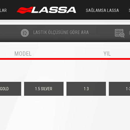
LAR
SAĞLAMSA LASSA
LASTİK ÖLÇÜSÜNE GÖRE ARA
MODEL
YIL
 GOLD
1.5 SILVER
1.3
1-