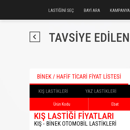
LASTİĞİNİ SEÇ
BAYİ ARA
KAMPANYA
TAVSİYE EDİLEN
BİNEK / HAFİF TİCARİ FİYAT LİSTESİ
KIŞ LASTİKLERİ
YAZ LASTİKLERİ
BİNEK / HAFİF TİCARİ
Ürün Kodu
Ebat
KIŞ LASTİĞİ FİYATLARI
KIŞ - BİNEK OTOMOBİL LASTİKLERİ