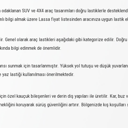
a odaklanan SUV ve 4X4 araç tasarımları doğru lastiklerle destekle
COMPETUS WINTER 2 +
103V XL
amlı bilgi almak üzere Lassa fiyat listesinden aracınıza uygun lastik e
COMPETUS WINTER 2 +
104H XL
COMPETUS WINTER 2 +
106H XL
ir. Genel olarak araç lastikleri aşağıdaki gibi kategorize edilir. Doğru 
COMPETUS WINTER 2 +
107H XL
akkında bilgi edinmek de önemlidir.
COMPETUS WINTER 2 +
108H XL
COMPETUS WINTER 2 +
106H
mansı sunmak için tasarlanmıştır. Yüksek yol tutuşu ve düşük yuvarlanm
e yaz lastiği kullanılması önerilmektedir.
COMPETUS WINTER 2 +
109T XL
COMPETUS WINTER 2 +
102V XL
çin özel kauçuk bileşenleri ve derin diş yapıları ile üretilir. Kar, buz
COMPETUS WINTER 2 +
111H XL
snekliğini koruyarak sürüş güvenliğini artırır. Bölgenizde kış koşull
COMPETUS WINTER 2 +
107H
COMPETUS WINTER 2 +
112H
COMPETUS WINTER 2 +
106H XL