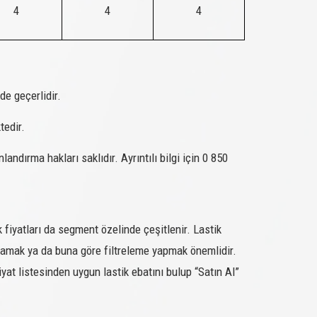
4
4
4
M+S/SFM
SATIN AL
M+S/SFM
SATIN AL
M+S/SFM
SATIN AL
M+S/SFM
SATIN AL
de geçerlidir.
M+S/SFM
SATIN AL
tedir.
M+S/SFM
SATIN AL
dırma hakları saklıdır. Ayrıntılı bilgi için 0 850
M+S/SFM
SATIN AL
M+S/SFM
SATIN AL
M+S/SFM
SATIN AL
 fiyatları da segment özelinde çeşitlenir. Lastik
 aramak ya da buna göre filtreleme yapmak önemlidir.
M+S/SFM
SATIN AL
iyat listesinden uygun lastik ebatını bulup “Satın Al”
M+S/SFM
SATIN AL