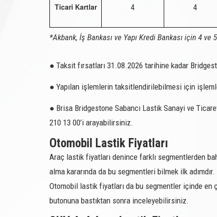
Ticari Kartlar
4
4
212902
185/70R14
212909
145/80R13
*Akbank, İş Bankası ve Yapı Kredi Bankası için 4 ve 5 
212913
175/80R14
212938
155/80R13
● Taksit fırsatları 31.08.2026 tarihine kadar Bridges
212939
165/65R14
● Yapılan işlemlerin taksitlendirilebilmesi için işle
212947
165/80R13
● Brisa Bridgestone Sabancı Lastik Sanayi ve Ticaret 
212948
155/65R14
210 13 00’i arayabilirsiniz.
212949
155/70R13
Otomobil Lastik Fiyatları
212953
205/55R17
Araç lastik fiyatları denince farklı segmentlerden bah
alma kararında da bu segmentleri bilmek ilk adımdır. 
212955
195/45R16
Otomobil lastik fiyatları da bu segmentler içinde en ço
212982
205/60R15
butonuna bastıktan sonra inceleyebilirsiniz.
KIŞ - 4X4 - SUV LASTİKLERİ