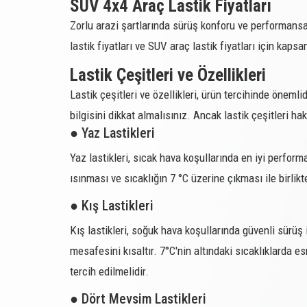
SUV 4x4 Araç Lastik Fiyatları
Zorlu arazi şartlarında sürüş konforu ve performans
214747
235/55R17
lastik fiyatları ve SUV araç lastik fiyatları için kaps
214479
235/60R16
Lastik Çeşitleri ve Özellikleri
214480
235/60R17
Lastik çeşitleri ve özellikleri, ürün tercihinde önemlid
214481
235/60R18
bilgisini dikkat almalısınız. Ancak lastik çeşitleri h
214482
235/65R17
● Yaz Lastikleri
214483
235/70R16
Yaz lastikleri, sıcak hava koşullarında en iyi perfor
ısınması ve sıcaklığın 7 °C üzerine çıkması ile birlikt
214484
235/75R15
● Kış Lastikleri
214485
245/45R19
Kış lastikleri, soğuk hava koşullarında güvenli sürüş i
214486
245/65R17
mesafesini kısaltır. 7°C'nin altındaki sıcaklıklarda e
214487
245/70R16
tercih edilmelidir.
214418
265/70R16
● Dört Mevsim Lastikleri
214419
275/40R20