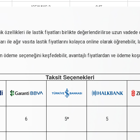
ICEWAYS 2
84T
ICEWAYS 2
95T XL
ICEWAYS 2
95T XL
k özellikleri ile lastik fiyatları birlikte değerlendirilirse uzun vadede
arı ile ağır vasıta lastik fiyatlarını kolayca online olarak öğrenebilir, l
ICEWAYS 2
91T
ICEWAYS 2
82T
 ödeme seçeneğini keşfedebilir, avantajlı fiyatlardan ve ödeme koşu
ICEWAYS 2
101T XL
Taksit Seçenekleri
ICEWAYS 2
86T
ICEWAYS 2
94T
ICEWAYS 2
88T
ICEWAYS 2
98T
6
5*
5
ICEWAYS 2
92T
SNOWAYS 3
82T