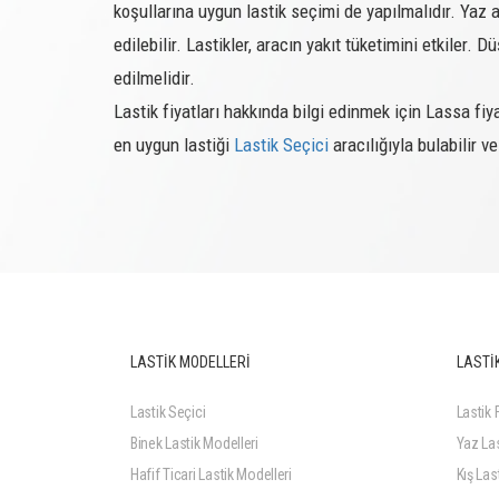
koşullarına uygun lastik seçimi de yapılmalıdır. Yaz ayl
KIŞ - RADYAL HAFİF TİCARİ ARAÇ LASTİK
edilebilir. Lastikler, aracın yakıt tüketimini etkiler. 
edilmelidir.
245260
195/65R16C
Lastik fiyatları hakkında bilgi edinmek için Lassa fiya
245934
215/60R16
en uygun lastiği
Lastik Seçici
aracılığıyla bulabilir ve
245979
205/65R15
YAZ LASTİĞİ FİYATLARI
YAZ - BİNEK OTOMOBİL LASTİKLERİ
216588
265/65R17
LASTİK MODELLERİ
LASTİK
216704
195/80R15
216706
205/70R15
Lastik Seçici
Lastik F
Binek Lastik Modelleri
Yaz Las
216707
205/70R16
Hafif Ticari Lastik Modelleri
Kış Last
216708
205/80R16