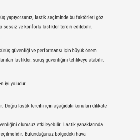
M+S/SFM
SATIN AL
rüş yapıyorsanız, lastik seçiminde bu faktörleri göz
M+S/SFM
SATIN AL
 sessiz ve konforlu lastikler tercih edilebilir.
M+S/SFM
SATIN AL
M+S/SFM
SATIN AL
, sürüş güvenliği ve performansı için büyük önem
M+S/SFM
SATIN AL
nılan lastikler, sürüş güvenliğini tehlikeye atabilir.
M+S/SFM
SATIN AL
M+S/SFM
SATIN AL
n iyi yoludur.
M+S/SFM
SATIN AL
M+S/SFM
SATIN AL
. Doğru lastik tercihi için aşağıdaki konuları dikkate
M+S/SFM
SATIN AL
enliğini olumsuz etkileyebilir. Lastik yanaklarında
M+S/SFM
SATIN AL
k seçilmelidir. Bulunduğunuz bölgedeki hava
M+S/SFM
SATIN AL