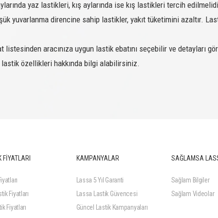
arında yaz lastikleri, kış aylarında ise kış lastikleri tercih edilmelid
LERİ
Düşük yuvarlanma direncine sahip lastikler, yakıt tüketimini azaltır. Last
WINTUS 2
104/102R
t listesinden aracınıza uygun lastik ebatını seçebilir ve detayları gör
WINTUS 2
103/101T
 lastik özellikleri hakkında bilgi alabilirsiniz.
WINTUS 2
102/100R
COMPETUS A/T3
112T
 FİYATLARI
KAMPANYALAR
SAĞLAMSA LAS
COMPETUS A/T3
96T
COMPETUS A/T3
96T
iyatları
Lassa 5 Yıl Garanti
Sağlam Bilgiler
tik Fiyatları
Lassa Lastik Güvencesi
Sağlam Videolar
COMPETUS A/T3
97T
ik Fiyatları
Güncel Lastik Kampanyaları
COMPETUS A/T3
104T XL