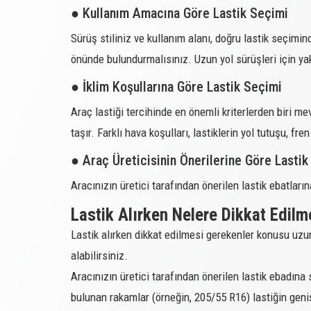
● Kullanım Amacına Göre Lastik Seçimi
214465
215/65R17
Sürüş stiliniz ve kullanım alanı, doğru lastik seçimi
214467
215/70R16
önünde bulundurmalısınız. Uzun yol sürüşleri için yakıt
214468
225/45R19
● İklim Koşullarına Göre Lastik Seçimi
214469
225/55R17
Araç lastiği tercihinde en önemli kriterlerden biri m
214470
225/55R18
taşır. Farklı hava koşulları, lastiklerin yol tutuşu, f
214471
225/55R19
● Araç Üreticisinin Önerilerine Göre Lastik
214472
225/60R17
Aracınızın üretici tarafından önerilen lastik ebatları
214473
225/60R18
Lastik Alırken Nelere Dikkat Edilm
214474
225/65R17
Lastik alırken dikkat edilmesi gerekenler konusu uzun 
214475
225/70R16
alabilirsiniz.
Aracınızın üretici tarafından önerilen lastik ebadına
214476
235/50R18
bulunan rakamlar (örneğin, 205/55 R16) lastiğin genişl
214478
235/55R18