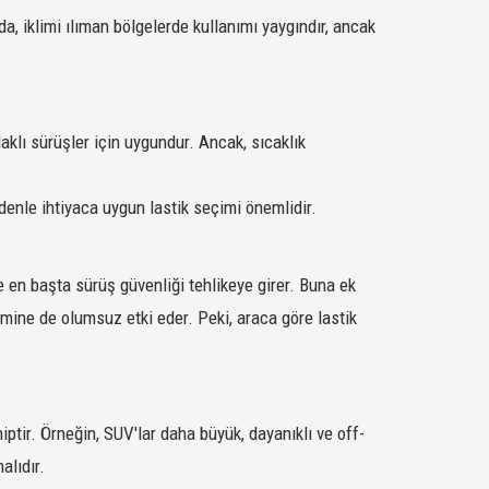
da, iklimi ılıman bölgelerde kullanımı yaygındır, ancak
M+S/SFM
SATIN AL
M+S/SFM
SATIN AL
M+S/SFM
SATIN AL
aklı sürüşler için uygundur. Ancak, sıcaklık
M+S/SFM
SATIN AL
M+S/SFM
SATIN AL
edenle ihtiyaca uygun lastik seçimi önemlidir.
M+S/SFM
SATIN AL
M+S/SFM
SATIN AL
e en başta sürüş güvenliği tehlikeye girer. Buna ek
timine de olumsuz etki eder. Peki, araca göre lastik
M+S/SFM
SATIN AL
M+S/SFM
SATIN AL
M+S/SFM
SATIN AL
iptir. Örneğin, SUV'lar daha büyük, dayanıklı ve off-
M+S/SFM
SATIN AL
alıdır.
M+S/SFM
SATIN AL