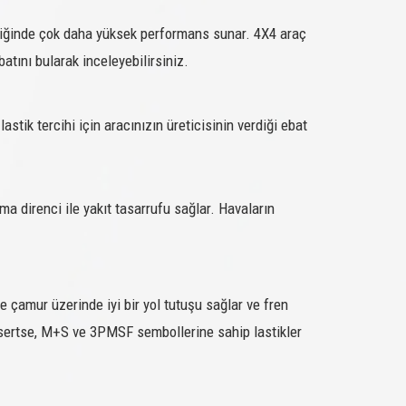
ndiğinde çok daha yüksek performans sunar. 4X4 araç
M+S/SFM
SATIN AL
batını bularak inceleyebilirsiniz.
M+S/SFM
SATIN AL
M+S/SFM
SATIN AL
lastik tercihi için aracınızın üreticisinin verdiği ebat
M+S/SFM
SATIN AL
M+S/SFM
SATIN AL
M+S/SFM
SATIN AL
a direnci ile yakıt tasarrufu sağlar. Havaların
M+S/SFM
SATIN AL
M+S/SFM
SATIN AL
 ve çamur üzerinde iyi bir yol tutuşu sağlar ve fren
M+S/SFM
SATIN AL
arı sertse, M+S ve 3PMSF sembollerine sahip lastikler
M+S/SFM
SATIN AL
M+S/SFM
SATIN AL
M+S/SFM
SATIN AL