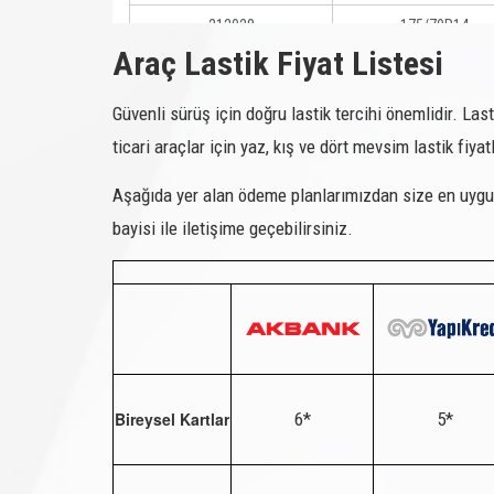
212028
175/70R14
Araç Lastik Fiyat Listesi
212029
225/50R17
212031
215/50R17
Güvenli sürüş için doğru lastik tercihi önemlidir. Lasti
ticari araçlar için yaz, kış ve dört mevsim lastik fiyatl
212032
225/45R17
212033
175/70R13
Aşağıda yer alan ödeme planlarımızdan size en uygun
bayisi ile iletişime geçebilirsiniz.
212034
225/55R17
212036
185/65R14
212037
205/65R15
212038
195/60R15
212039
215/65R16
Bireysel Kartlar
6*
5*
212041
205/60R16
212901
175/70R13