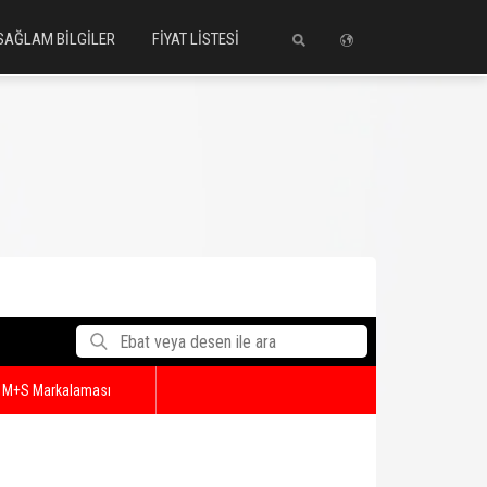
SAĞLAM BİLGİLER
FİYAT LİSTESİ
M+S Markalaması