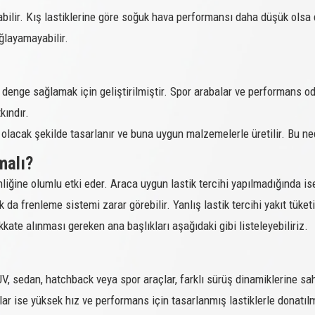
labilir. Kış lastiklerine göre soğuk hava performansı daha düşük olsa 
COMPETUS WINTER 2 +
110H XL
ğlayamayabilir.
COMPETUS WINTER 2 +
99V XL
COMPETUS WINTER 2 +
107H XL
denge sağlamak için geliştirilmiştir. Spor arabalar ve performans od
COMPETUS WINTER 2 +
109H XL
kındır.
COMPETUS WINTER 2 +
111V XL
un olacak şekilde tasarlanır ve buna uygun malzemelerle üretilir. Bu n
COMPETUS WINTER 2 +
112H XL
malı?
COMPETUS WINTER 2 +
116H XL
nliğine olumlu etki eder. Araca uygun lastik tercihi yapılmadığında is
da frenleme sistemi zarar görebilir. Yanlış lastik tercihi yakıt tüke
COMPETUS WINTER 2 +
96H
ate alınması gereken ana başlıkları aşağıdaki gibi listeleyebiliriz.
COMPETUS WINTER 2 +
104T XL
COMPETUS WINTER 2 +
99V XL
SUV, sedan, hatchback veya spor araçlar, farklı sürüş dinamiklerine sah
COMPETUS WINTER 2 +
100V XL
lar ise yüksek hız ve performans için tasarlanmış lastiklerle donatılm
COMPETUS WINTER 2 +
98V