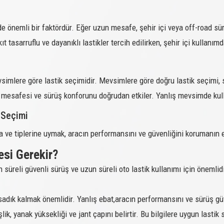
COMPETUS WINTER 2 +
99V
nde önemli bir faktördür. Eğer uzun mesafe, şehir içi veya off-road sü
COMPETUS WINTER 2 +
100H
 tasarruflu ve dayanıklı lastikler tercih edilirken, şehir içi kullanımda
COMPETUS WINTER 2 +
96V XL
COMPETUS WINTER 2 +
97V
evsimlere göre lastik seçimidir. Mevsimlere göre doğru lastik seçimi
COMPETUS WINTER 2 +
98V
ren mesafesi ve sürüş konforunu doğrudan etkiler. Yanlış mevsimde kulla
COMPETUS WINTER 2 +
99H
 Seçimi
COMPETUS WINTER 2 +
99H
na ve tiplerine uymak, aracın performansını ve güvenliğini korumanın e
COMPETUS WINTER 2 +
100H
esi Gerekir?
COMPETUS WINTER 2 +
106H XL
süreli güvenli sürüş ve uzun süreli oto lastik kullanımı için önemlidir
COMPETUS WINTER 2 +
107T XL
 sadık kalmak önemlidir. Yanlış ebat,aracın performansını ve sürüş güv
COMPETUS WINTER 2 +
101H XL
ik, yanak yüksekliği ve jant çapını belirtir. Bu bilgilere uygun lasti
COMPETUS WINTER 2 +
100V