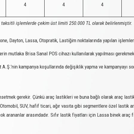
4
4
4
SNOWAYS 3
88T
SNOWAYS 3
75T
taksitli işlemlerde çekim üst limiti 250.000 TL olarak belirlenmiştir.
SNOWAYS 3
88T
SNOWAYS 3
79T
tone, Dayton, Lassa, Otopratik, Lastiğim noktalarında yapılan işlemler
SNOWAYS 3
79T
mlerin mutlaka Brisa Sanal POS cihazı kullanılarak yapılması gerekmek
SNOWAYS 3
83T
A.Ş.’nin kampanya koşullarında değişiklik yapma ve kampanyayı sonlan
SNOWAYS 3
75T
SNOWAYS 3
75T
SNOWAYS 3
95V XL
setmek gerekir. Çünkü araç lastikleri ve buna bağlı olarak araç lastik
Otomobil, SUV, hafif ticari, ağır vasıta gibi segmentlere özel lastik
SNOWAYS 3
84H XL
k arananlar arasındadır. Sıfır lastik fiyatları için Lassa binek araç f
SNOWAYS 3
91H