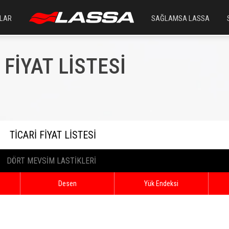
LAR
SAĞLAMSA LASSA
 FİYAT LİSTESİ
TİCARİ FİYAT LİSTESİ
DÖRT MEVSİM LASTİKLERİ
TİCARİ
Desen
Yük Endeksi