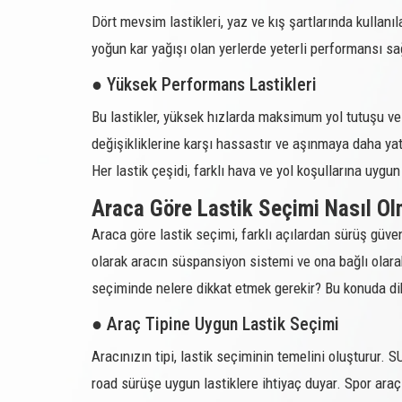
Dört mevsim lastikleri, yaz ve kış şartlarında kullanı
214420
275/45R20
yoğun kar yağışı olan yerlerde yeterli performansı sa
214421
225/50R18
● Yüksek Performans Lastikleri
214453
255/50R19
Bu lastikler, yüksek hızlarda maksimum yol tutuşu ve 
214454
255/55R18
değişikliklerine karşı hassastır ve aşınmaya daha yat
214457
255/55R19
Her lastik çeşidi, farklı hava ve yol koşullarına uyg
214458
255/60R18
Araca Göre Lastik Seçimi Nasıl Ol
214459
265/65R17
Araca göre lastik seçimi, farklı açılardan sürüş güve
olarak aracın süspansiyon sistemi ve ona bağlı olarak 
214460
205/70R15
seçiminde nelere dikkat etmek gerekir? Bu konuda dikk
214461
205/80R16
● Araç Tipine Uygun Lastik Seçimi
214462
215/55R18
Aracınızın tipi, lastik seçiminin temelini oluşturur. 
214463
215/60R17
road sürüşe uygun lastiklere ihtiyaç duyar. Spor araç
214464
215/65R16