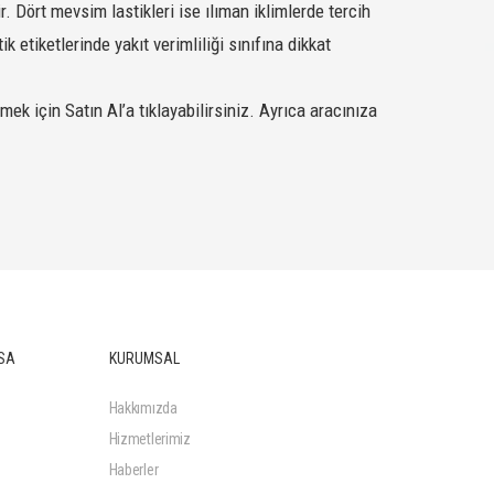
ir. Dört mevsim lastikleri ise ılıman iklimlerde tercih
ik etiketlerinde yakıt verimliliği sınıfına dikkat
M+S/SFM
SATIN AL
mek için Satın Al’a tıklayabilirsiniz. Ayrıca aracınıza
M+S/SFM
SATIN AL
M+S/SFM
SATIN AL
M+S/SFM
SATIN AL
SA
KURUMSAL
M+S/SFM
SATIN AL
M+S/SFM
SATIN AL
Hakkımızda
Hizmetlerimiz
M+S/SFM
SATIN AL
Haberler
M+S/SFM
SATIN AL