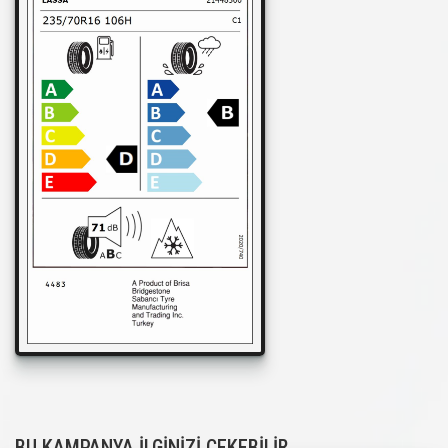
BU KAMPANYA İLGİNİZİ ÇEKEBİLİR