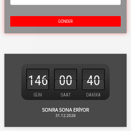
GÖNDER
146
00
40
GÜN
SAAT
DAKİKA
SONRA SONA ERİYOR
31.12.2026