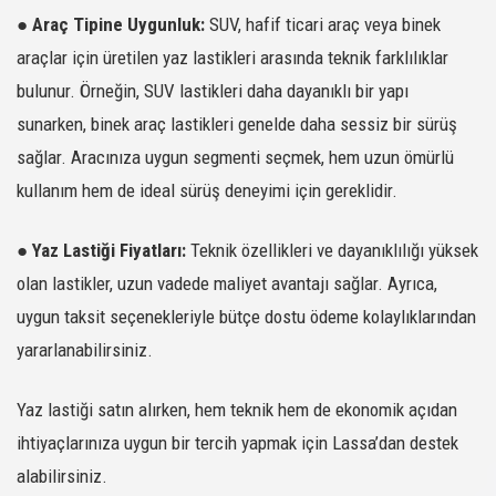
212722
245/45R18
REVOLA
100Y XL
-
SATIN AL
●
Araç Tipine Uygunluk:
SUV, hafif ticari araç veya binek
araçlar için üretilen yaz lastikleri arasında teknik farklılıklar
212726
215/55R17
REVOLA
94W
-
SATIN AL
bulunur. Örneğin, SUV lastikleri daha dayanıklı bir yapı
214565
175/65R15
GREENWAYS
84H
-
SATIN AL
sunarken, binek araç lastikleri genelde daha sessiz bir sürüş
214603
155/80R13
GREENWAYS
79T
-
SATIN AL
sağlar. Aracınıza uygun segmenti seçmek, hem uzun ömürlü
214604
175/80R14
GREENWAYS
88T
-
SATIN AL
kullanım hem de ideal sürüş deneyimi için gereklidir.
214605
195/70R14
GREENWAYS
91T
-
SATIN AL
214606
175/70R14
GREENWAYS
84T
-
SATIN AL
●
Yaz Lastiği Fiyatları:
Teknik özellikleri ve dayanıklılığı yüksek
214607
175/70R13
GREENWAYS
82T
-
SATIN AL
olan lastikler, uzun vadede maliyet avantajı sağlar. Ayrıca,
214608
185/70R14
GREENWAYS
88H
-
SATIN AL
uygun taksit seçenekleriyle bütçe dostu ödeme kolaylıklarından
214609
165/70R13
GREENWAYS
79T
-
SATIN AL
yararlanabilirsiniz.
YAZ - 4X4 - SUV LASTİKLERİ
Yaz lastiği satın alırken, hem teknik hem de ekonomik açıdan
216161
235/60R16
COMPETUS H/L
100H
M+S
SATIN AL
ihtiyaçlarınıza uygun bir tercih yapmak için Lassa’dan destek
216173
245/70R16
COMPETUS H/L
111H XL
M+S
SATIN AL
alabilirsiniz.