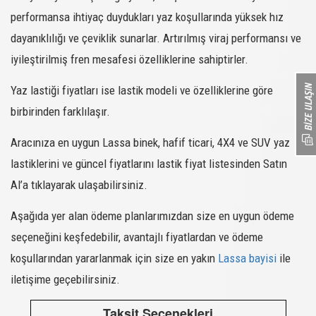
214539
155/70R13
GREENWAYS
75T
-
SATIN AL
performansa ihtiyaç duydukları yaz koşullarında yüksek hız
214542
165/60R14
GREENWAYS
75H
-
SATIN AL
dayanıklılığı ve çeviklik sunarlar. Artırılmış viraj performansı ve
214547
185/55R14
GREENWAYS
80H
-
SATIN AL
iyileştirilmiş fren mesafesi özelliklerine sahiptirler.
214549
165/65R14
GREENWAYS
79T
-
SATIN AL
Yaz lastiği fiyatları ise lastik modeli ve özelliklerine göre
214561
175/70R14
GREENWAYS
88T XL
-
SATIN AL
birbirinden farklılaşır.
DRIVEWAYS
219789
255/40R20
101Y XL
-
SATIN AL
SPORT +
Aracınıza en uygun Lassa binek, hafif ticari, 4X4 ve SUV yaz
DRIVEWAYS
219790
235/35R19
91Y XL
-
SATIN AL
SPORT +
lastiklerini ve güncel fiyatlarını lastik fiyat listesinden Satın
DRIVEWAYS
Al’a tıklayarak ulaşabilirsiniz.
219791
255/35R19
96Y XL
-
SATIN AL
SPORT +
DRIVEWAYS
Aşağıda yer alan ödeme planlarımızdan size en uygun ödeme
219792
255/40R19
100Y XL
-
SATIN AL
SPORT +
seçeneğini keşfedebilir, avantajlı fiyatlardan ve ödeme
DRIVEWAYS
219793
245/50R18
100Y XL
-
SATIN AL
SPORT +
koşullarından yararlanmak için size en yakın
Lassa bayisi
ile
DRIVEWAYS
iletişime geçebilirsiniz.
219794
255/35R18
94Y XL
-
SATIN AL
SPORT +
218414
205/55R15
IMPETUS REVO
88V
-
SATIN AL
Taksit Seçenekleri