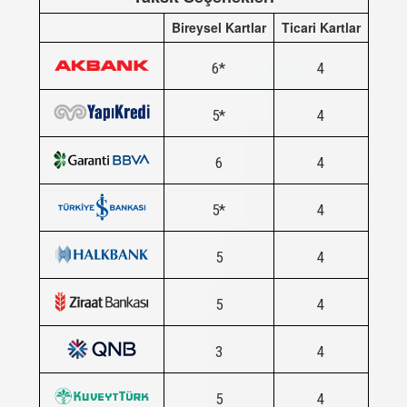
218527
205/60R16
IMPETUS REVO
96V XL
-
SATIN AL
Bireysel Kartlar
Ticari Kartlar
219407
205/50R16
DRIVEWAYS
87W
-
SATIN AL
6*
4
219423
195/45R16
DRIVEWAYS
84V XL
-
SATIN AL
219462
215/45R16
DRIVEWAYS
90V XL
-
SATIN AL
5*
4
219480
205/45R16
DRIVEWAYS
87W XL
-
SATIN AL
DRIVEWAYS
6
4
219772
225/45R18
95Y XL
-
SATIN AL
SPORT +
DRIVEWAYS
219773
235/45R18
98Y XL
-
SATIN AL
5*
4
SPORT +
DRIVEWAYS
219774
205/45R17
88W XL
-
SATIN AL
SPORT +
5
4
DRIVEWAYS
219775
215/45R17
94Y XL
-
SATIN AL
SPORT +
5
4
DRIVEWAYS
219776
225/45R17
94Y XL
-
SATIN AL
SPORT +
3
4
DRIVEWAYS
219777
235/45R17
97Y XL
-
SATIN AL
SPORT +
5
4
DRIVEWAYS