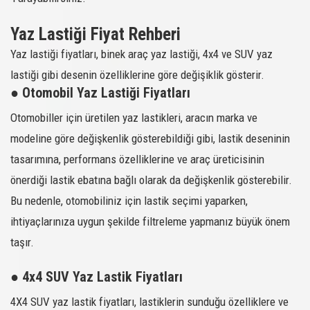
216718
245/70R16
COMPETUS A/T3
111T XL
M+S/SFM
SATIN AL
Yaz Lastiği Fiyat Rehberi
216719
255/60R18
COMPETUS A/T3
112T XL
M+S/SFM
SATIN AL
Yaz lastiği fiyatları, binek araç yaz lastiği, 4x4 ve SUV yaz
216721
255/65R17
COMPETUS A/T3
110T
M+S/SFM
SATIN AL
lastiği gibi desenin özelliklerine göre değişiklik gösterir.
216722
255/70R15
COMPETUS A/T3
112T XL
M+S/SFM
SATIN AL
● Otomobil Yaz Lastiği Fiyatları
216723
255/70R16
COMPETUS A/T3
111T
M+S/SFM
SATIN AL
Otomobiller için üretilen yaz lastikleri, aracın marka ve
216724
265/60R18
COMPETUS A/T3
110T
M+S/SFM
SATIN AL
modeline göre değişkenlik gösterebildiği gibi, lastik deseninin
216725
265/70R15
COMPETUS A/T3
112T
M+S/SFM
SATIN AL
tasarımına, performans özelliklerine ve araç üreticisinin
216726
265/70R16
COMPETUS A/T3
112T
M+S/SFM
SATIN AL
önerdiği lastik ebatına bağlı olarak da değişkenlik gösterebilir.
218004
205/55R16
REVOLA
94W XL
-
SATIN AL
Bu nedenle, otomobiliniz için lastik seçimi yaparken,
218006
185/65R15
REVOLA
92T XL
-
SATIN AL
ihtiyaçlarınıza uygun şekilde filtreleme yapmanız büyük önem
218007
195/60R15
REVOLA
88H
-
SATIN AL
taşır.
218008
205/60R16
REVOLA
92V
-
SATIN AL
●
4x4 SUV Yaz Lastik Fiyatları
218009
215/60R16
REVOLA
99V XL
-
SATIN AL
218015
225/40R18
REVOLA
92Y XL
-
SATIN AL
4X4 SUV yaz lastik fiyatları, lastiklerin sunduğu özelliklere ve