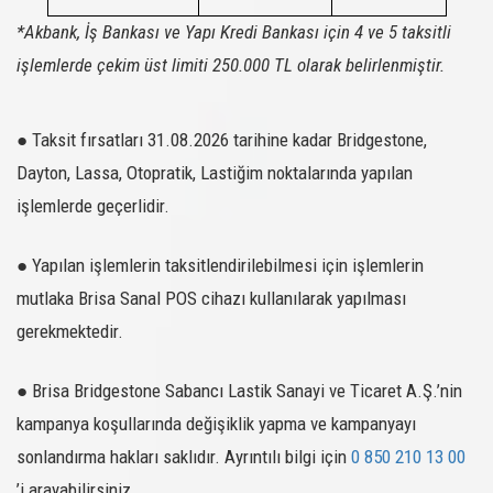
219778
245/40R17
95Y XL
-
SATIN AL
SPORT +
*Akbank, İş Bankası ve Yapı Kredi Bankası için 4 ve 5 taksitli
DRIVEWAYS
219779
245/40R18
97Y XL
-
SATIN AL
SPORT +
işlemlerde çekim üst limiti 250.000 TL olarak belirlenmiştir.
DRIVEWAYS
219780
245/45R17
99Y XL
-
SATIN AL
SPORT +
● Taksit fırsatları 31.08.2026 tarihine kadar Bridgestone,
DRIVEWAYS
219781
255/45R18
103Y XL
-
SATIN AL
SPORT +
Dayton, Lassa, Otopratik, Lastiğim noktalarında yapılan
DRIVEWAYS
219782
295/35R20
105Y XL
-
SATIN AL
işlemlerde geçerlidir.
SPORT +
DRIVEWAYS
219783
225/40R18
92Y XL
-
SATIN AL
SPORT +
● Yapılan işlemlerin taksitlendirilebilmesi için işlemlerin
DRIVEWAYS
mutlaka Brisa Sanal POS cihazı kullanılarak yapılması
219784
245/40R19
98Y XL
-
SATIN AL
SPORT +
gerekmektedir.
DRIVEWAYS
219785
255/35R20
97Y XL
-
SATIN AL
SPORT +
● Brisa Bridgestone Sabancı Lastik Sanayi ve Ticaret A.Ş.’nin
DRIVEWAYS
219787
225/35R19
88Y XL
-
SATIN AL
SPORT +
kampanya koşullarında değişiklik yapma ve kampanyayı
DRIVEWAYS
219788
235/40R18
95Y XL
-
SATIN AL
sonlandırma hakları saklıdır. Ayrıntılı bilgi için
0 850 210 13 00
SPORT +
’i arayabilirsiniz.
216717
245/65R17
COMPETUS A/T3
111T XL
M+S/SFM
SATIN AL