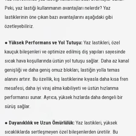
216828
275/45R19
COMPETUS H/P2
108Y XL
-
SATIN AL
Peki, yaz lastiği kullanmanın avantajları nelerdir? Yaz
217001
215/65R16
COMPETUS H/P3
102V XL
-
SATIN AL
lastiklerinin öne çıkan bazı avantajlarını aşağıdaki gibi
217003
225/55R19
COMPETUS H/P3
99V
-
SATIN AL
özetleyebiliriz.
217004
245/45R19
COMPETUS H/P3
102W XL
-
SATIN AL
●
Yüksek Performans ve Yol Tutuşu:
Yaz lastikleri, özel
217005
235/50R18
COMPETUS H/P3
97V
-
SATIN AL
kauçuk bileşenleri ve optimize edilmiş diş yapıları sayesinde
217006
215/60R17
COMPETUS H/P3
100V XL
-
SATIN AL
sıcak hava koşullarında üstün yol tutuşu sağlar. Daha az kanal
217007
235/55R17
COMPETUS H/P3
103V XL
-
SATIN AL
genişliği ve daha geniş omuz blokları, lastiğin yolla temas
217008
215/65R17
COMPETUS H/P3
99V
-
SATIN AL
alanını artırır. Bu özellik, kış lastiklerine kıyasla daha kısa fren
217009
215/55R18
COMPETUS H/P3
99V XL
-
SATIN AL
mesafesi, daha iyi viraj alma kabiliyeti ve üstün hızlanma
217010
225/50R18
COMPETUS H/P3
99Y XL
-
SATIN AL
performansı sunar. Ayrıca, yüksek hızlarda daha dengeli bir
217011
225/60R17
COMPETUS H/P3
99V
-
SATIN AL
sürüş sağlar.
217012
235/55R18
COMPETUS H/P3
100V
-
SATIN AL
217013
235/55R19
COMPETUS H/P3
105Y XL
-
SATIN AL
●
Dayanıklılık ve Uzun Ömürlülük:
Yaz lastikleri, yüksek
217014
235/60R18
COMPETUS H/P3
107W XL
-
SATIN AL
sıcaklıklarda sertleşmeyen özel bileşenlerden üretilir. Bu