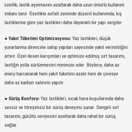
217015
235/65R17
COMPETUS H/P3
108V XL
-
SATIN AL
özellik, lastik aşınmasını azaltarak daha uzun ömürlü kullanım
217016
255/50R19
COMPETUS H/P3
107Y XL
-
SATIN AL
imkanı tanır. Özellikle asfalt zeminde düzenli kullanımda, kış
217017
255/60R18
COMPETUS H/P3
112V XL
-
SATIN AL
lastiklerine göre yaz lastikleri daha dayanıklı bir yapı sergiler.
217018
265/60R18
COMPETUS H/P3
110V
-
SATIN AL
●
Yakıt Tüketimi Optimizasyonu:
Yaz lastikleri, düşük
217019
225/55R18
COMPETUS H/P3
98V
-
SATIN AL
yuvarlanma direncine sahip yapıları sayesinde yakıt verimliliğini
217020
225/45R19
COMPETUS H/P3
96W XL
-
SATIN AL
artırır. Özel desen karışımları ve optimize edilmiş sırt tasarımı,
212703
205/55R19
COMPETUS H/P3
97V XL
-
SATIN AL
lastiğin yolla sürtünmesini minimize eder. Böylece, daha az
212704
255/55R19
COMPETUS H/P3
111Y XL
-
SATIN AL
enerji harcanarak hem yakıt tüketimi azalır hem de çevreye
212705
255/55R18
COMPETUS H/P3
109W XL
-
SATIN AL
daha az karbon salınımı yapılır.
212707
295/35R21
COMPETUS H/P3
107Y XL
-
SATIN AL
212708
235/60R16
COMPETUS H/P3
100V
-
SATIN AL
●
Sürüş Konforu:
Yaz lastikleri, sıcak hava koşullarında daha
212711
245/45R20
COMPETUS H/P3
103Y XL
-
SATIN AL
sessiz ve titreşimsiz bir sürüş deneyimi sunar. Dengeli sırt
212713
255/45R20
COMPETUS H/P3
105W XL
-
SATIN AL
tasarımı, gürültü seviyesini azaltarak daha rahat bir sürüş
212714
255/50R20
COMPETUS H/P3
109Y XL
-
SATIN AL
sağlar.
212715
275/40R20
COMPETUS H/P3
106Y XL
-
SATIN AL