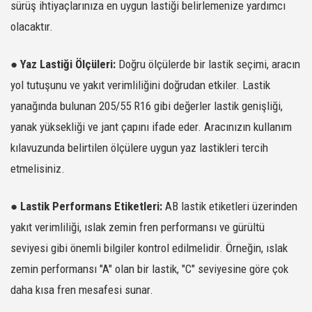
sürüş ihtiyaçlarınıza en uygun lastiği belirlemenize yardımcı
218040
195/55R15
REVOLA
85V
-
SATIN AL
olacaktır.
218041
225/45R18
REVOLA
95Y XL
-
SATIN AL
●
Yaz Lastiği Ölçüleri:
Doğru ölçülerde bir lastik seçimi, aracın
218042
235/40R18
REVOLA
95Y XL
-
SATIN AL
yol tutuşunu ve yakıt verimliliğini doğrudan etkiler. Lastik
218043
195/50R15
REVOLA
82V
-
SATIN AL
yanağında bulunan 205/55 R16 gibi değerler lastik genişliği,
218044
195/50R16
REVOLA
88V XL
-
SATIN AL
yanak yüksekliği ve jant çapını ifade eder. Aracınızın kullanım
218045
225/55R16
REVOLA
99W XL
-
SATIN AL
kılavuzunda belirtilen ölçülere uygun yaz lastikleri tercih
218046
245/40R18
REVOLA
97Y XL
-
SATIN AL
etmelisiniz.
218047
225/45R17
REVOLA
91W
-
SATIN AL
218048
195/65R15
REVOLA
91V
-
SATIN AL
●
Lastik Performans Etiketleri:
AB lastik etiketleri üzerinden
218049
185/65R15
REVOLA
88H
-
SATIN AL
yakıt verimliliği, ıslak zemin fren performansı ve gürültü
218052
205/55R16
REVOLA
91V
-
SATIN AL
seviyesi gibi önemli bilgiler kontrol edilmelidir. Örneğin, ıslak
212712
205/50R17
REVOLA
93W XL
-
SATIN AL
zemin performansı "A" olan bir lastik, "C" seviyesine göre çok
212718
205/40R17
REVOLA
84W XL
-
SATIN AL
daha kısa fren mesafesi sunar.
212719
215/40R17
REVOLA
87W XL
-
SATIN AL