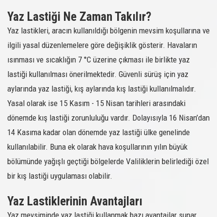
216177
255/65R16
COMPETUS H/L
109H
M+S
SATIN AL
Yaz Lastiği Ne Zaman Takılır?
216178
265/70R16
COMPETUS H/L
112H
M+S
SATIN AL
Yaz lastikleri, aracın kullanıldığı bölgenin mevsim koşullarına ve
216180
215/70R16
COMPETUS H/L
100H
M+S
SATIN AL
ilgili yasal düzenlemelere göre değişiklik gösterir. Havaların
216411
235/65R17
COMPETUS H/L
108H XL
M+S
SATIN AL
ısınması ve sıcaklığın 7 °C üzerine çıkması ile birlikte yaz
216651
255/55R20
COMPETUS H/P2
110Y XL
-
SATIN AL
lastiği kullanılması önerilmektedir. Güvenli sürüş için yaz
216702
225/60R18
COMPETUS H/P2
100H
-
SATIN AL
aylarında yaz lastiği, kış aylarında kış lastiği kullanılmalıdır.
216703
235/50R19
COMPETUS H/P2
99H
-
SATIN AL
Yasal olarak ise 15 Kasım - 15 Nisan tarihleri arasındaki
216740
255/60R17
COMPETUS H/P
106V
-
SATIN AL
dönemde kış lastiği zorunluluğu vardır. Dolayısıyla 16 Nisan’dan
216801
265/50R19
COMPETUS H/P2
110Y XL
-
SATIN AL
14 Kasıma kadar olan dönemde yaz lastiği ülke genelinde
216802
235/60R17
COMPETUS H/P2
102V
-
SATIN AL
kullanılabilir. Buna ek olarak hava koşullarının yılın büyük
216809
235/50R19
COMPETUS H/P2
103W XL
-
SATIN AL
bölümünde yağışlı geçtiği bölgelerde Valiliklerin belirlediği özel
216812
285/45R19
COMPETUS H/P2
111W XL
-
SATIN AL
bir kış lastiği uygulaması olabilir.
216813
245/65R17
COMPETUS H/P2
111H XL
-
SATIN AL
216822
225/60R18
COMPETUS H/P
100V
-
SATIN AL
Yaz Lastiklerinin Avantajları
216827
265/50R20
COMPETUS H/P2
111Y XL
-
SATIN AL
Yaz mevsiminde yaz lastiği kullanmak bazı avantajlar sunar.