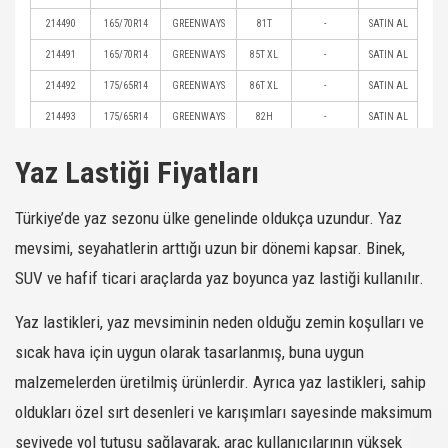
214490
165/70R14
GREENWAYS
81T
-
SATIN AL
214491
165/70R14
GREENWAYS
85T XL
-
SATIN AL
214492
175/65R14
GREENWAYS
86T XL
-
SATIN AL
214493
175/65R14
GREENWAYS
82H
-
SATIN AL
214494
185/65R14
GREENWAYS
86 H
-
SATIN AL
Yaz Lastiği Fiyatları
214509
155/65R14
GREENWAYS
75T
-
SATIN AL
214514
205/60R14
GREENWAYS
88H
-
SATIN AL
Türkiye’de yaz sezonu ülke genelinde oldukça uzundur. Yaz
214516
185/55R16
GREENWAYS
87V XL
-
SATIN AL
mevsimi, seyahatlerin arttığı uzun bir dönemi kapsar. Binek,
214517
165/65R15
GREENWAYS
81H
-
SATIN AL
SUV ve hafif ticari araçlarda yaz boyunca yaz lastiği kullanılır.
214520
185/60R14
GREENWAYS
82H
-
SATIN AL
Yaz lastikleri, yaz mevsiminin neden olduğu zemin koşulları ve
214531
155/65R13
GREENWAYS
73T
-
SATIN AL
sıcak hava için uygun olarak tasarlanmış, buna uygun
214533
165/65R13
GREENWAYS
88T
-
SATIN AL
malzemelerden üretilmiş ürünlerdir. Ayrıca yaz lastikleri, sahip
214535
165/80R13
GREENWAYS
83T
-
SATIN AL
oldukları özel sırt desenleri ve karışımları sayesinde maksimum
214537
185/70R13
GREENWAYS
86T
-
SATIN AL
seviyede yol tutuşu sağlayarak, araç kullanıcılarının yüksek