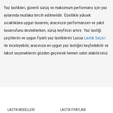
212716
275/45R21
COMPETUS H/P3
110Y XL
-
SATIN AL
Yaz lastikleri, güvenli sürüş ve maksimum performans için yaz
212717
215/50R18
COMPETUS H/P3
92W
-
SATIN AL
aylarında mutlaka tercih edilmelidir. Özellikle yüksek
212702
275/45R20
COMPETUS H/P3
110Y XL
-
SATIN AL
sıcaklıklara uygun tasarımı, aracınızın performansını ve yakıt
tasarrufunu desteklerken, sürüş keyfinizi artırır. Yaz lastiği
YAZ - RADYAL HAFİF TİCARİ ARAÇ LASTİKLERİ
çeşitlerini ve uygun fiyatlı yaz lastiklerini Lassa
Lastik Seçici
ile inceleyebilir, aracınıza en uygun yaz lastiğini keşfedebilir ve
243435
225/75R16
TRANSWAY 2
121/120R
-
SATIN AL
taksit seçeneklerini gözden geçirerek hemen satın alabilirsiniz.
243437
235/65R16
TRANSWAY A/T
121/119Q
M+S
SATIN AL
243439
215/75R16
TRANSWAY A/T
116/114Q
M+S
SATIN AL
243501
185/75R16
TRANSWAY A/T
104/102R
M+S
SATIN AL
243874
285/65R16C
TRANSWAY
131R
-
SATIN AL
243802
195/70R15
TRANSWAY 3
104/102R
-
SATIN AL
243803
195R14
TRANSWAY 3
106/104R
-
SATIN AL
243804
205/70R15
TRANSWAY 3
106/104R
-
SATIN AL
243805
215/60R16
TRANSWAY 3
103/101T
-
SATIN AL
LASTİK MODELLERİ
LASTİK FİYATLARI