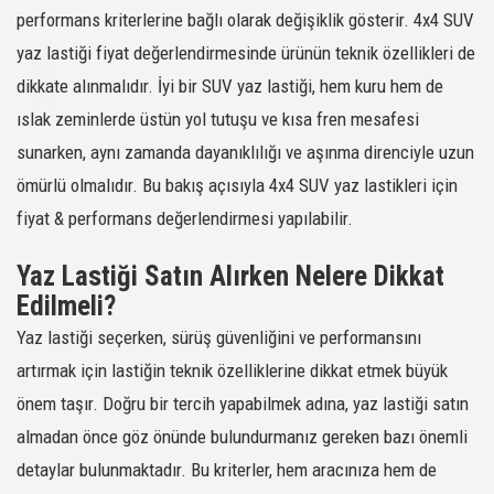
performans kriterlerine bağlı olarak değişiklik gösterir. 4x4 SUV
218016
205/60R15
REVOLA
91V
-
SATIN AL
yaz lastiği fiyat değerlendirmesinde ürünün teknik özellikleri de
218017
205/65R15
REVOLA
94V
-
SATIN AL
dikkate alınmalıdır. İyi bir SUV yaz lastiği, hem kuru hem de
218018
225/50R17
REVOLA
98Y XL
-
SATIN AL
ıslak zeminlerde üstün yol tutuşu ve kısa fren mesafesi
218019
215/55R16
REVOLA
93V
-
SATIN AL
sunarken, aynı zamanda dayanıklılığı ve aşınma direnciyle uzun
218022
215/55R16
REVOLA
97W XL
-
SATIN AL
ömürlü olmalıdır. Bu bakış açısıyla 4x4 SUV yaz lastikleri için
218024
225/55R17
REVOLA
101Y XL
-
SATIN AL
fiyat & performans değerlendirmesi yapılabilir.
218027
195/65R15
REVOLA
95H XL
-
SATIN AL
218028
215/50R17
REVOLA
95W XL
-
SATIN AL
Yaz Lastiği Satın Alırken Nelere Dikkat
218029
235/45R18
REVOLA
98W XL
-
SATIN AL
Edilmeli?
218031
245/45R17
REVOLA
99W XL
-
SATIN AL
Yaz lastiği seçerken, sürüş güvenliğini ve performansını
218035
195/55R16
REVOLA
87V
-
SATIN AL
artırmak için lastiğin teknik özelliklerine dikkat etmek büyük
218036
185/60R15
REVOLA
84H
-
SATIN AL
önem taşır. Doğru bir tercih yapabilmek adına, yaz lastiği satın
218037
235/45R17
REVOLA
97W XL
-
SATIN AL
almadan önce göz önünde bulundurmanız gereken bazı önemli
218038
185/55R15
REVOLA
82V
-
SATIN AL
detaylar bulunmaktadır. Bu kriterler, hem aracınıza hem de
218039
205/55R17
REVOLA
95W XL
-
SATIN AL