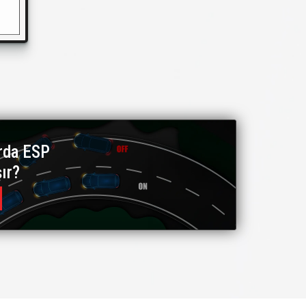
rda ESP
şır?