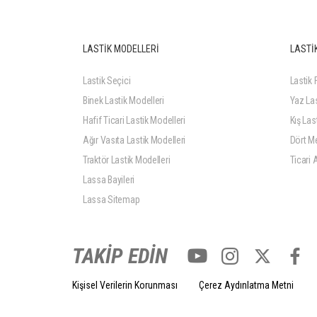
LASTİK MODELLERİ
LASTİK
Lastik Seçici
Lastik F
Binek Lastik Modelleri
Yaz Las
Hafif Ticari Lastik Modelleri
Kış Last
Ağır Vasıta Lastik Modelleri
Dört Me
Traktör Lastik Modelleri
Ticari 
Lassa Bayileri
Lassa Sitemap
TAKİP EDİN
Kişisel Verilerin Korunması
Çerez Aydınlatma Metni