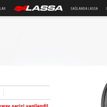
LAR
SAĞLAMSA LASSA
sway serisi yenilendi!