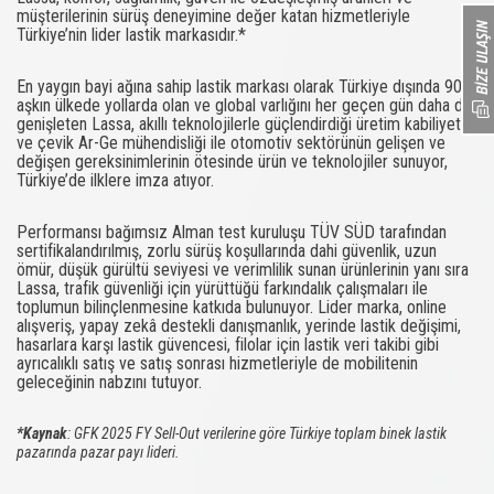
müşterilerinin sürüş deneyimine değer katan hizmetleriyle
Türkiye’nin lider lastik markasıdır.*
En yaygın bayi ağına sahip lastik markası olarak Türkiye dışında 90’ı
aşkın ülkede yollarda olan ve global varlığını her geçen gün daha da
genişleten Lassa, akıllı teknolojilerle güçlendirdiği üretim kabiliyeti
ve çevik Ar-Ge mühendisliği ile otomotiv sektörünün gelişen ve
değişen gereksinimlerinin ötesinde ürün ve teknolojiler sunuyor,
Türkiye’de ilklere imza atıyor.
Performansı bağımsız Alman test kuruluşu TÜV SÜD tarafından
sertifikalandırılmış, zorlu sürüş koşullarında dahi güvenlik, uzun
ömür, düşük gürültü seviyesi ve verimlilik sunan ürünlerinin yanı sıra
Lassa, trafik güvenliği için yürüttüğü farkındalık çalışmaları ile
toplumun bilinçlenmesine katkıda bulunuyor. Lider marka, online
alışveriş, yapay zekâ destekli danışmanlık, yerinde lastik değişimi,
hasarlara karşı lastik güvencesi, filolar için lastik veri takibi gibi
ayrıcalıklı satış ve satış sonrası hizmetleriyle de mobilitenin
geleceğinin nabzını tutuyor.
*Kaynak
: GFK 2025 FY Sell-Out verilerine göre Türkiye toplam binek lastik
pazarında pazar payı lideri.