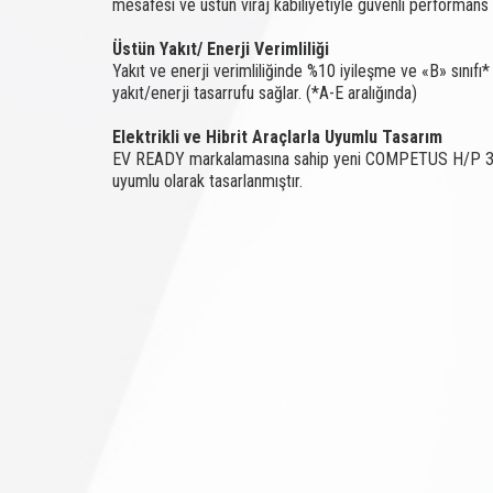
mesafesi ve üstün viraj kabiliyetiyle güvenli performans 
Üstün Yakıt/ Enerji Verimliliği
Yakıt ve enerji verimliliğinde %10 iyileşme ve «B» sınıfı*
yakıt/enerji tasarrufu sağlar. (*A-E aralığında)
Elektrikli ve Hibrit Araçlarla Uyumlu Tasarım
EV READY markalamasına sahip yeni COMPETUS H/P 3, ele
uyumlu olarak tasarlanmıştır.