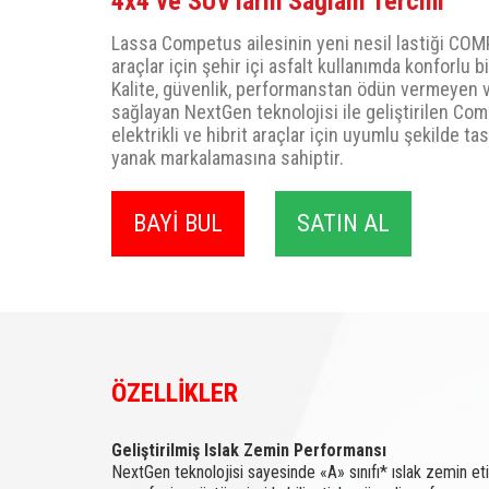
4x4 ve SUV'ların Sağlam Tercihi
Lassa Competus ailesinin yeni nesil lastiği CO
araçlar için şehir içi asfalt kullanımda konforlu 
Kalite, güvenlik, performanstan ödün vermeyen ve
sağlayan NextGen teknolojisi ile geliştirilen Co
elektrikli ve hibrit araçlar için uyumlu şekilde t
yanak markalamasına sahiptir.
BAYİ BUL
SATIN AL
ÖZELLİKLER
Geliştirilmiş Islak Zemin Performansı
NextGen teknolojisi sayesinde «A» sınıfı* ıslak zemin eti