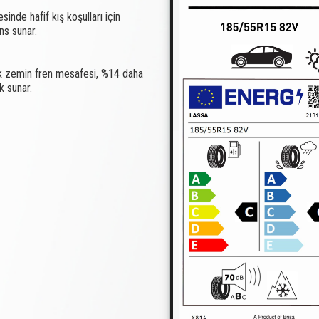
nde hafif kış koşulları için
ns sunar.
lak zemin fren mesafesi, %14 daha
k sunar.