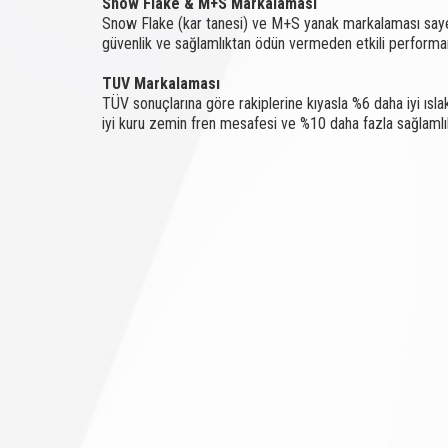
Snow Flake & M+S Markalaması
Snow Flake (kar tanesi) ve M+S yanak markalaması sayesi
güvenlik ve sağlamlıktan ödün vermeden etkili performa
TUV Markalaması
TÜV sonuçlarına göre rakiplerine kıyasla %6 daha iyi ıs
iyi kuru zemin fren mesafesi ve %10 daha fazla sağlamlı