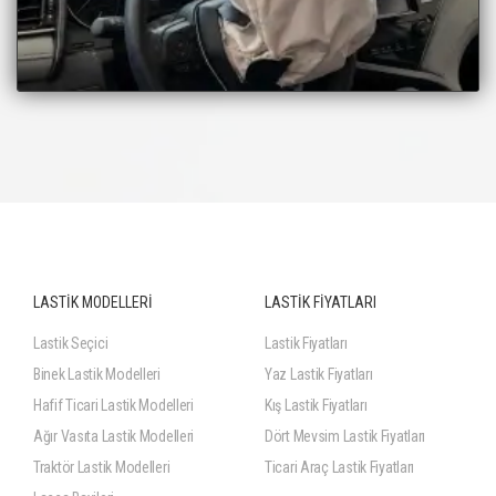
LASTİK MODELLERİ
LASTİK FİYATLARI
Lastik Seçici
Lastik Fiyatları
Binek Lastik Modelleri
Yaz Lastik Fiyatları
Hafif Ticari Lastik Modelleri
Kış Lastik Fiyatları
Ağır Vasıta Lastik Modelleri
Dört Mevsim Lastik Fiyatları
Traktör Lastik Modelleri
Ticari Araç Lastik Fiyatları