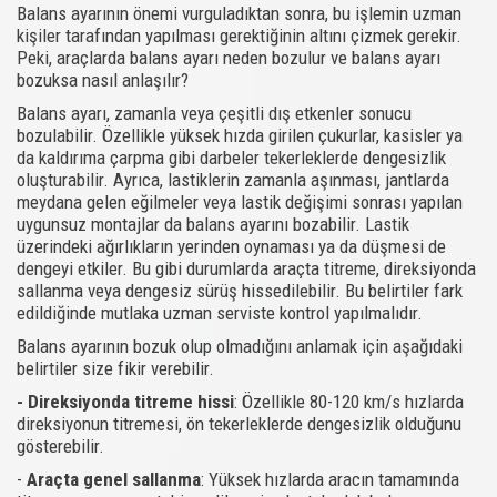
Balans ayarının önemi vurguladıktan sonra, bu işlemin uzman
kişiler tarafından yapılması gerektiğinin altını çizmek gerekir.
Peki, araçlarda balans ayarı neden bozulur ve balans ayarı
bozuksa nasıl anlaşılır?
Balans ayarı, zamanla veya çeşitli dış etkenler sonucu
bozulabilir. Özellikle yüksek hızda girilen çukurlar, kasisler ya
da kaldırıma çarpma gibi darbeler tekerleklerde dengesizlik
oluşturabilir. Ayrıca, lastiklerin zamanla aşınması, jantlarda
meydana gelen eğilmeler veya lastik değişimi sonrası yapılan
uygunsuz montajlar da balans ayarını bozabilir. Lastik
üzerindeki ağırlıkların yerinden oynaması ya da düşmesi de
dengeyi etkiler. Bu gibi durumlarda araçta titreme, direksiyonda
sallanma veya dengesiz sürüş hissedilebilir. Bu belirtiler fark
edildiğinde mutlaka uzman serviste kontrol yapılmalıdır.
Balans ayarının bozuk olup olmadığını anlamak için aşağıdaki
belirtiler size fikir verebilir.
- Direksiyonda titreme hissi
: Özellikle 80-120 km/s hızlarda
direksiyonun titremesi, ön tekerleklerde dengesizlik olduğunu
gösterebilir.
-
Araçta genel sallanma
: Yüksek hızlarda aracın tamamında