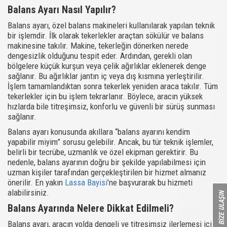
Balans Ayarı Nasıl Yapılır?
Balans ayarı, özel balans makineleri kullanılarak yapılan teknik
bir işlemdir. İlk olarak tekerlekler araçtan sökülür ve balans
makinesine takılır. Makine, tekerleğin dönerken nerede
dengesizlik olduğunu tespit eder. Ardından, gerekli olan
bölgelere küçük kurşun veya çelik ağırlıklar eklenerek denge
sağlanır. Bu ağırlıklar jantın iç veya dış kısmına yerleştirilir.
İşlem tamamlandıktan sonra tekerlek yeniden araca takılır. Tüm
tekerlekler için bu işlem tekrarlanır. Böylece, aracın yüksek
hızlarda bile titreşimsiz, konforlu ve güvenli bir sürüş sunması
sağlanır.
Balans ayarı konusunda akıllara “balans ayarını kendim
yapabilir miyim” sorusu gelebilir. Ancak, bu tür teknik işlemler,
belirli bir tecrübe, uzmanlık ve özel ekipman gerektirir. Bu
nedenle, balans ayarının doğru bir şekilde yapılabilmesi için
uzman kişiler tarafından gerçekleştirilen bir hizmet almanız
önerilir. En yakın
Lassa Bayisi
’ne başvurarak bu hizmeti
alabilirsiniz.
Balans Ayarında Nelere Dikkat Edilmeli?
Balans ayarı, aracın yolda dengeli ve titreşimsiz ilerlemesi için