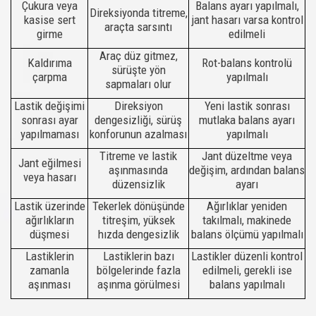
Çukura veya
Balans ayarı yapılmalı,
Direksiyonda titreme,
kasise sert
jant hasarı varsa kontrol
araçta sarsıntı
girme
edilmeli
Araç düz gitmez,
Kaldırıma
Rot-balans kontrolü
sürüşte yön
çarpma
yapılmalı
sapmaları olur
Lastik değişimi
Direksiyon
Yeni lastik sonrası
sonrası ayar
dengesizliği, sürüş
mutlaka balans ayarı
yapılmaması
konforunun azalması
yapılmalı
Titreme ve lastik
Jant düzeltme veya
Jant eğilmesi
aşınmasında
değişim, ardından balans
veya hasarı
düzensizlik
ayarı
Lastik üzerinde
Tekerlek dönüşünde
Ağırlıklar yeniden
ağırlıkların
titreşim, yüksek
takılmalı, makinede
düşmesi
hızda dengesizlik
balans ölçümü yapılmalı
Lastiklerin
Lastiklerin bazı
Lastikler düzenli kontrol
zamanla
bölgelerinde fazla
edilmeli, gerekli ise
aşınması
aşınma görülmesi
balans yapılmalı