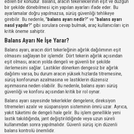
edilen bir konudur. Balans, aracın tekerleklerinin eşit ve düzgün
bir şekilde dönebilmesi için yapılan ayarları ifade eder. Bu
ayarlamalar doğru yapılmazsa, sürüş güvenliği tehlikeye
girebilir. Bu nedenle, "
balans ayarı nedir
?" ve "
balans ayarı
nasıl yapılır
?" gibi sorulara cevap bulmak, araç kullanıcıları için
kritik öneme sahiptir.
Balans Ayarı Ne İşe Yarar?
Balans ayarı, aracın dört tekerleğinin ağırlık dağılımının eşit
olmasını sağlayan bir işlemdir. Dört tekerin ağırlık açısından
eşit olması, aracın yolda dengeli ve güvenli bir şekilde
ilerlemesini sağlar. Lastikler dönerken dengesiz bir ağırlık
dağılımı varsa, bu durum aracın yüksek hızlarda titremesine,
sürüş konforunun azalmasına ve lastiklerin düzensiz
aşınmasına neden olabilir. Bu nedenle, balans ayarı sürüş
güvenliği ve konforu açısından kritik bir rol oynar.
Balans ayarı sayesinde tekerlekler dengelenir, direksiyon
titremeleri azalır ve süspansiyon sisteminin ömrü uzar. Ayrıca,
yakıt tüketimi de dengeli hale gelir. Bu işlem genellikle yeni
lastik takıldığında, jant değiştirildiğinde veya uzun süreli
kullanımdan sonra yapılmalıdır. Güvenli sürüş için düzenli
balans kontrolü önemlidir.