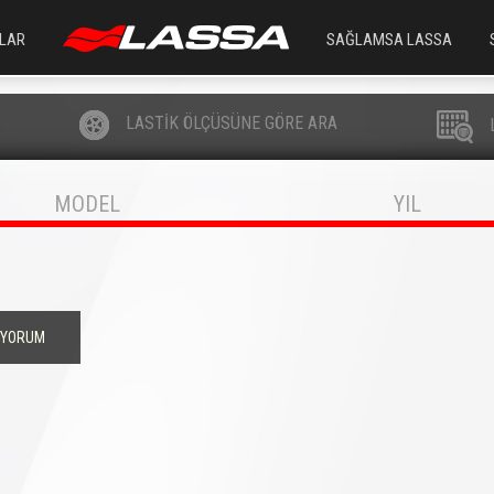
LAR
SAĞLAMSA LASSA
LASTİK ÖLÇÜSÜNE GÖRE ARA
MODEL
YIL
İYORUM