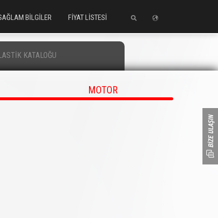
SAĞLAM BİLGİLER
FİYAT LİSTESİ
LASTİK KATALOĞU
MOTOR