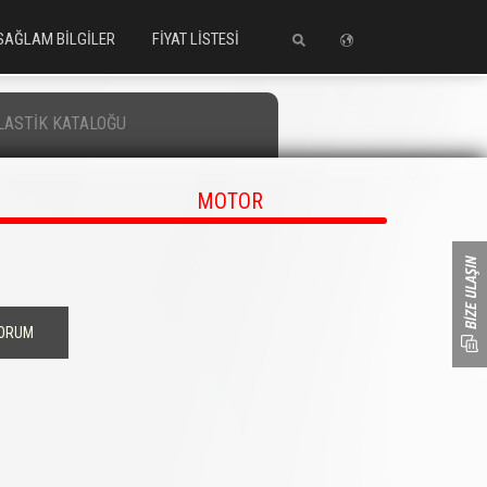
SAĞLAM BİLGİLER
FİYAT LİSTESİ
LASTİK KATALOĞU
MOTOR
YORUM