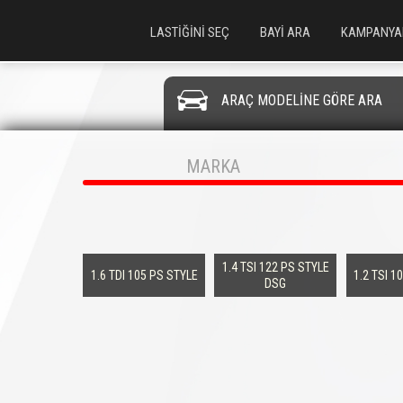
LASTİĞİNİ SEÇ
BAYİ ARA
KAMPANYA
ARAÇ MODELİNE GÖRE ARA
MARKA
1.4 TSI 122 PS STYLE
1.6 TDI 105 PS STYLE
1.2 TSI 1
DSG