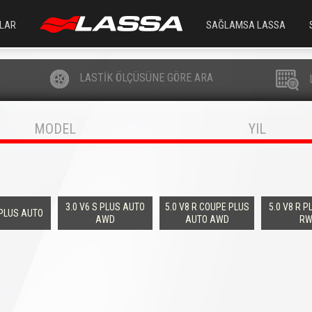
LAR
SAĞLAMSA LASSA
LASTİK ÖLÇÜSÜNE GÖRE ARA
MODEL
YIL
3.0 V6 S PLUS AUTO
5.0 V8 R COUPE PLUS
5.0 V8 R 
 PLUS AUTO
AWD
AUTO AWD
RW