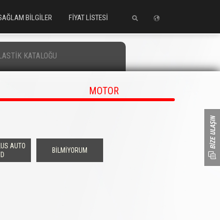
SAĞLAM BİLGİLER
FİYAT LİSTESİ
LASTİK KATALOĞU
MOTOR
PLUS AUTO
BİLMİYORUM
D