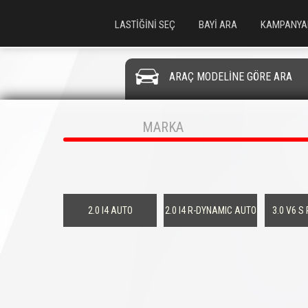
LASTİĞİNİ SEÇ
BAYİ ARA
KAMPANYA
ARAÇ MODELİNE GÖRE ARA
MARKA
2.0 I4 AUTO
2.0 I4 R-DYNAMIC AUTO
3.0 V6 S