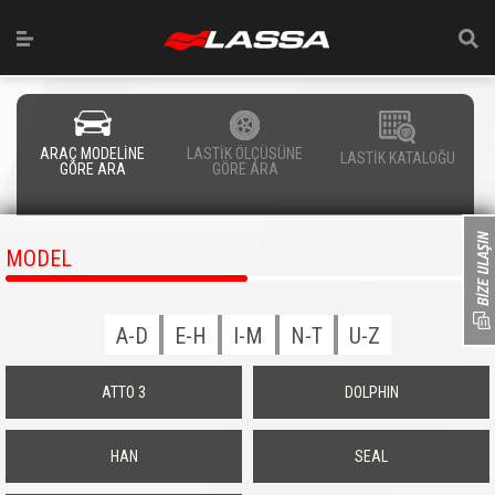
ARAÇ MODELİNE
LASTİK ÖLÇÜSÜNE
LASTİK KATALOĞU
GÖRE ARA
GÖRE ARA
MODEL
A-D
E-H
I-M
N-T
U-Z
ATTO 3
DOLPHIN
HAN
SEAL