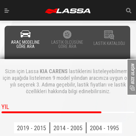
ARAÇ MODELİNE
LASTİK ÖLÇÜSÜNE
LASTİK KATALOĞU
GÖRE ARA
GÖRE ARA
Sizin için Lassa
KIA CARENS
lastiklerini listeleyebilmemiz
için aşağıda listelenen 9 model yılından aracınıza uygun olan
yılı seçerek 3. Adıma geçebilir, lastik fiyatları ve lastik
özellikleri hakkında bilgi edinebilirsiniz.
YIL
2019 - 2015
2014 - 2005
2004 - 1995