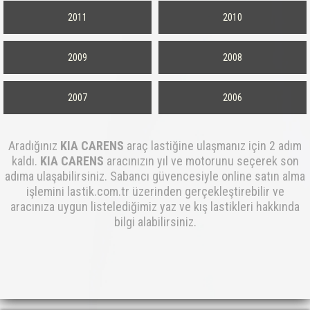
2011
2010
2009
2008
2007
2006
Aradığınız
KIA CARENS
araç lastiğine ulaşmanız için 2 adım
kaldı.
KIA CARENS
aracınızın yıl ve motorunu seçerek son
adıma ulaşabilirsiniz. Sabancı güvencesiyle online satın alma
işlemini lastik.com.tr üzerinden gerçekleştirebilir ve
aracınıza uygun listelediğimiz yaz ve kış lastikleri hakkında
bilgi alabilirsiniz.