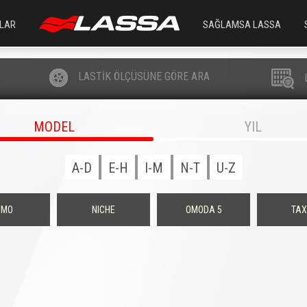
LAR
SAĞLAMSA LASSA
LASTİK ÖLÇÜSÜNE GÖRE ARA
MODEL
YIL
A-D
E-H
I-M
N-T
U-Z
IMO
NICHE
OMODA 5
TAX