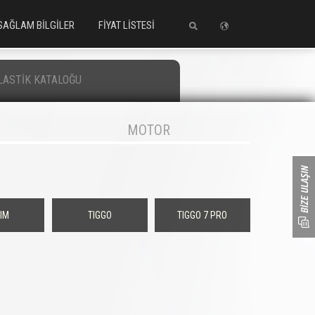
SAĞLAM BİLGİLER
FİYAT LİSTESİ
LASTİK KATALOĞU
MOTOR
IM
TIGGO
TIGGO 7 PRO