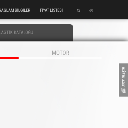
SAĞLAM BİLGİLER
FİYAT LİSTESİ
LASTİK KATALOĞU
MOTOR