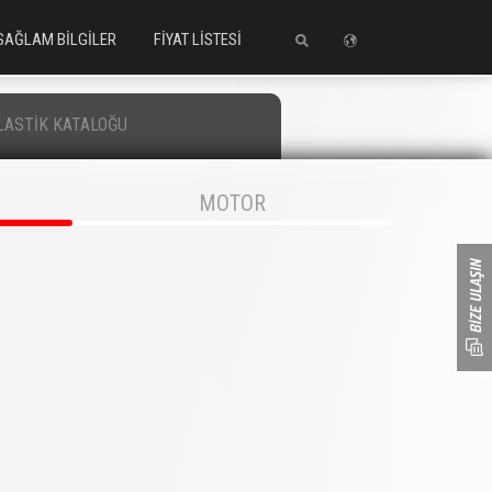
SAĞLAM BİLGİLER
FİYAT LİSTESİ
LASTİK KATALOĞU
MOTOR