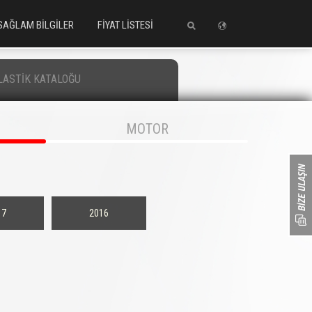
SAĞLAM BİLGİLER
FİYAT LİSTESİ
LASTİK KATALOĞU
MOTOR
17
2016