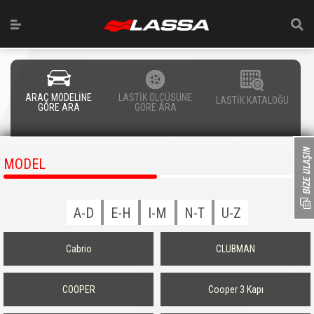
ARAÇ MODELİNE
LASTİK ÖLÇÜSÜNE
LASTİK KATALOĞU
GÖRE ARA
GÖRE ARA
MODEL
A-D
E-H
I-M
N-T
U-Z
Cabrio
CLUBMAN
COOPER
Cooper 3 Kapı