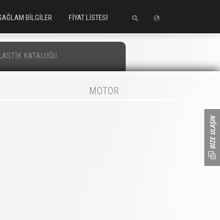
SAĞLAM BİLGİLER
FİYAT LİSTESİ
LASTİK KATALOĞU
MOTOR