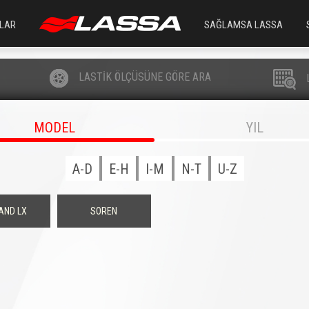
LAR
SAĞLAMSA LASSA
LASTİK ÖLÇÜSÜNE GÖRE ARA
MODEL
YIL
A-D
E-H
I-M
N-T
U-Z
AND LX
SOREN