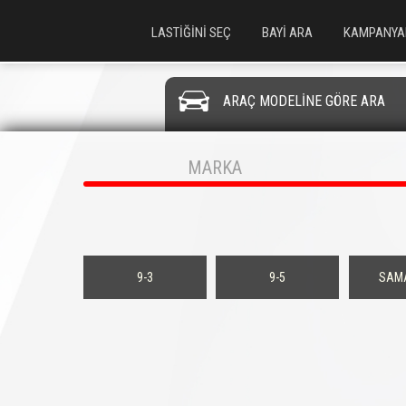
LASTİĞİNİ SEÇ
BAYİ ARA
KAMPANYA
ARAÇ MODELİNE GÖRE ARA
MARKA
9-3
9-5
SAM