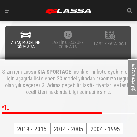
ARAÇ MODELİNE
LASTİK ÖLÇÜSÜNE
LASTİK KATALOĞU
GÖRE ARA
GÖRE ARA
Sizin için Lassa
KIA SPORTAGE
lastiklerini listeleyebilmemiz
için aşağıda listelenen 23 model yılından aracınıza uygun
olan yılı seçerek 3. Adıma geçebilir, lastik fiyatları ve lastik
özellikleri hakkında bilgi edinebilirsiniz.
YIL
2019 - 2015
2014 - 2005
2004 - 1995