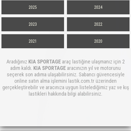
2025
2024
2023
2022
2021
2020
Aradığınız
KIA SPORTAGE
araç lastiğine ulaşmanız için 2
adım kaldı.
KIA SPORTAGE
aracınızın yıl ve motorunu
seçerek son adıma ulaşabilirsiniz. Sabancı güvencesiyle
online satın alma işlemini lastik.com.tr üzerinden
gerçekleştirebilir ve aracınıza uygun listelediğimiz yaz ve kış
lastikleri hakkında bilgi alabilirsiniz.