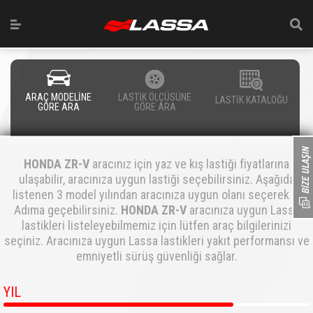
ARAÇ MODELİNE
LASTİK ÖLÇÜSÜNE
LASTİK KATALOĞU
GÖRE ARA
GÖRE ARA
HONDA
ZR-V
aracınız için yaz ve kış lastiği fiyatlarına
ulaşabilir, aracınıza uygun lastiği seçebilirsiniz. Aşağıda
listenen 3 model yılından aracınıza uygun olanı seçerek 3.
Adıma geçebilirsiniz.
HONDA ZR-V
aracınıza uygun Lassa
lastikleri listeleyebilmemiz için lütfen araç bilgilerinizi
seçiniz. Aracınıza uygun Lassa lastikleri yakıt performansı ve
emniyetli sürüş güvenliği sağlar.
YIL