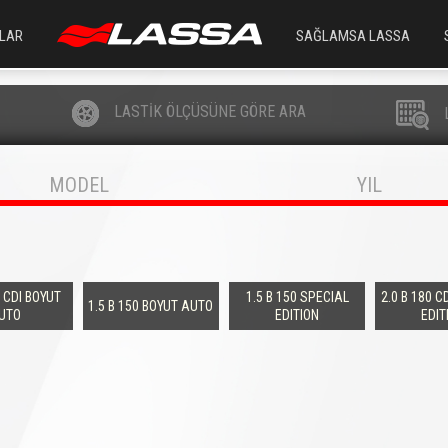
LAR
SAĞLAMSA LASSA
LASTİK ÖLÇÜSÜNE GÖRE ARA
MODEL
YIL
0 CDI BOYUT
1.5 B 150 SPECIAL
2.0 B 180 C
1.5 B 150 BOYUT AUTO
UTO
EDITION
EDIT