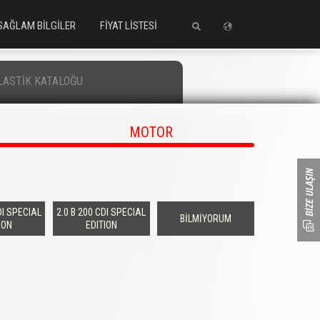
SAĞLAM BİLGİLER
FİYAT LİSTESİ
LASTİK KATALOĞU
MOTOR
DI SPECIAL
2.0 B 200 CDI SPECIAL
BİLMİYORUM
ION
EDITION