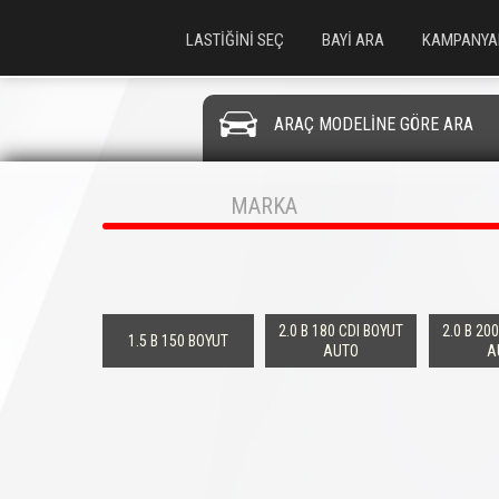
LASTİĞİNİ SEÇ
BAYİ ARA
KAMPANYA
ARAÇ MODELİNE GÖRE ARA
MARKA
2.0 B 180 CDI BOYUT
2.0 B 20
1.5 B 150 BOYUT
AUTO
A