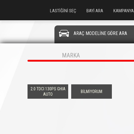
LASTİĞİNİ SEÇ
BAYİ ARA
KAMPANYA
ARAÇ MODELİNE GÖRE ARA
MARKA
2.0 TDCI 130PS GHIA
BİLMİYORUM
AUTO