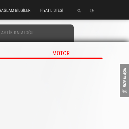
SAĞLAM BİLGİLER
FİYAT LİSTESİ
LASTİK KATALOĞU
MOTOR