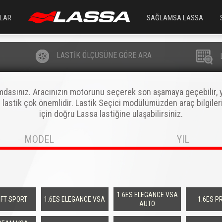
LAR
SAĞLAMSA LASSA
LASTİK ÖLÇÜSÜNE GÖRE ARA
mdasınız. Aracınızın motorunu seçerek son aşamaya geçebilir, yaz 
z lastik çok önemlidir. Lastik Seçici modülümüzden araç bilgile
için doğru Lassa lastiğine ulaşabilirsiniz.
MODEL
YIL
1.6ES ELEGANCE VSA
HIFT SPORT
1.6ES ELEGANCE VSA
1.6ES P
AUTO