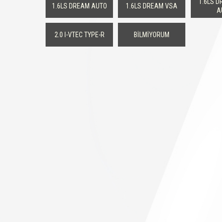
1.6LS 
1.6LS DREAM AUTO
1.6LS DREAM VSA
A
2.0 I-VTEC TYPE-R
BİLMİYORUM