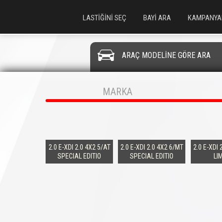
LASTİĞİNİ SEÇ
BAYİ ARA
KAMPANYA
ARAÇ MODELİNE GÖRE ARA
MARKA
2.0 E-XDI 2.0 4X2 5/AT
2.0 E-XDI 2.0 4X2 6/MT
2.0 E-XDI 
SPECIAL EDITIO
SPECIAL EDITIO
LI