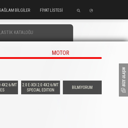
SAĞLAM BİLGİLER
FİYAT LİSTESİ
LASTİK KATALOĞU
MOTOR
.0 4X2 6/MT
2.0 E-XDI 2.0 4X2 6/MT
BİLMİYORUM
ES
SPECIAL EDITION