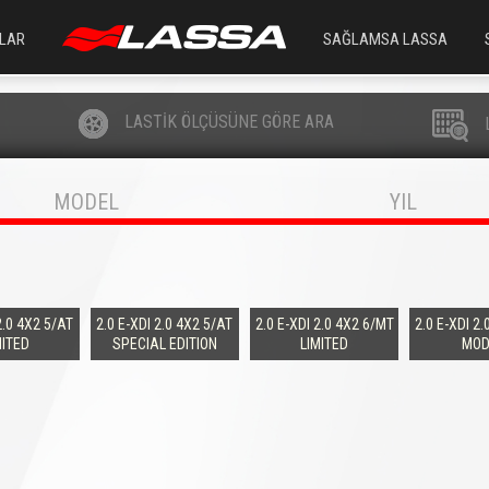
LAR
SAĞLAMSA LASSA
LASTİK ÖLÇÜSÜNE GÖRE ARA
MODEL
YIL
2.0 4X2 5/AT
2.0 E-XDI 2.0 4X2 5/AT
2.0 E-XDI 2.0 4X2 6/MT
2.0 E-XDI 2
MITED
SPECIAL EDITION
LIMITED
MOD