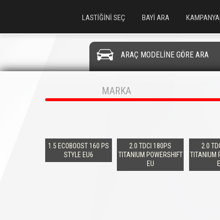
LASTİĞİNİ SEÇ
BAYİ ARA
KAMPANYA
ARAÇ MODELİNE GÖRE ARA
MARKA
1.5 ECOBOOST 160 PS
2.0 TDCI 180PS
2.0 TD
STYLE EU6
TITANIUM POWERSHIFT
TITANIUM
EU