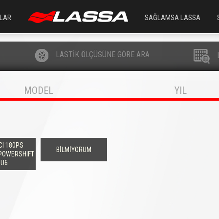
LAR
SAĞLAMSA LASSA
LASTİK ÖLÇÜSÜNE GÖRE ARA
MODEL
YIL
CI 180PS
BİLMİYORUM
 POWERSHIFT
EU6