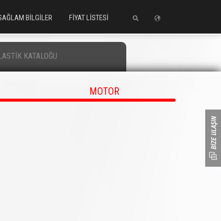
SAĞLAM BİLGİLER
FİYAT LİSTESİ
LASTİK KATALOĞU
MOTOR