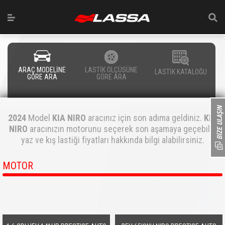
ARAÇ MODELİNE
LASTİK ÖLÇÜSÜNE
LASTİK KATALOĞU
GÖRE ARA
GÖRE ARA
2024
Model
KIA NIRO
aracınız için son adıma geldiniz.
KIA
NIRO
aracınızın motorunu seçerek son aşamaya geçebilir,
yaz ve kış lastiği fiyatları hakkında bilgi alabilirsiniz.
MOTOR