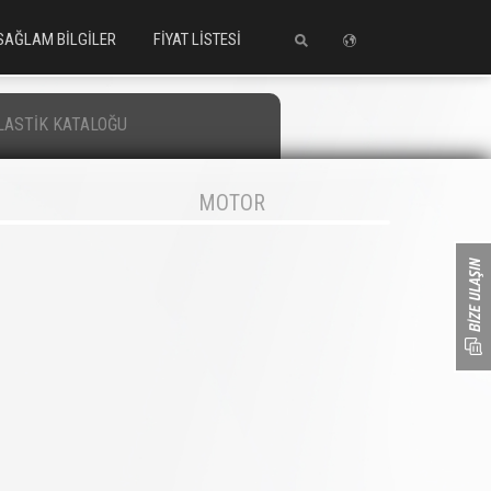
SAĞLAM BİLGİLER
FİYAT LİSTESİ
LASTİK KATALOĞU
MOTOR