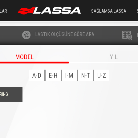
LAR
SAĞLAMSA LASSA
LASTİK ÖLÇÜSÜNE GÖRE ARA
MODEL
YIL
A-D
E-H
I-M
N-T
U-Z
RING