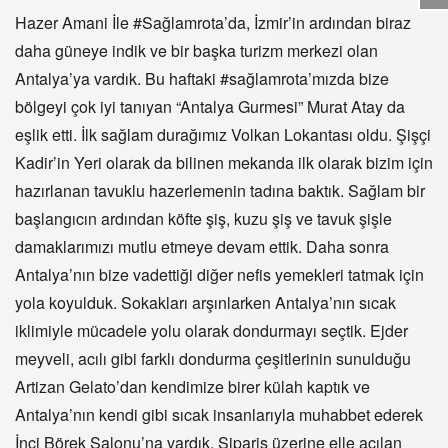
Hazer Amani İle #Sağlamrota’da, İzmir’in ardından biraz
daha güneye indik ve bir başka turizm merkezi olan
Antalya’ya vardık. Bu haftaki #sağlamrota’mızda bize
bölgeyi çok iyi tanıyan “Antalya Gurmesi” Murat Atay da
eşlik etti. İlk sağlam durağımız Volkan Lokantası oldu. Şişçi
Kadir’in Yeri olarak da bilinen mekanda ilk olarak bizim için
hazırlanan tavuklu hazerlemenin tadına baktık. Sağlam bir
başlangıcın ardından köfte şiş, kuzu şiş ve tavuk şişle
damaklarımızı mutlu etmeye devam ettik. Daha sonra
Antalya’nın bize vadettiği diğer nefis yemekleri tatmak için
yola koyulduk. Sokakları arşınlarken Antalya’nın sıcak
iklimiyle mücadele yolu olarak dondurmayı seçtik. Ejder
meyveli, acılı gibi farklı dondurma çeşitlerinin sunulduğu
Artizan Gelato’dan kendimize birer külah kaptık ve
Antalya’nın kendi gibi sıcak insanlarıyla muhabbet ederek
İnci Börek Salonu’na vardık. Sipariş üzerine elle açılan