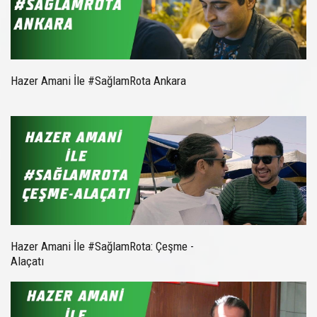
Hazer Amani İle #SağlamRota Ankara
Hazer Amani İle #SağlamRota: Çeşme -
Alaçatı