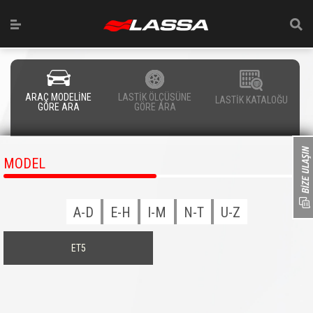
ARAÇ MODELİNE
LASTİK ÖLÇÜSÜNE
LASTİK KATALOĞU
GÖRE ARA
GÖRE ARA
MODEL
A-D
E-H
I-M
N-T
U-Z
ET5