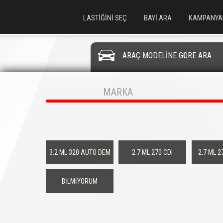
LASTİĞİNİ SEÇ
BAYİ ARA
KAMPANYA
ARAÇ MODELİNE GÖRE ARA
MARKA
3.2 ML 320 AUTO DEM
2.7 ML 270 CDI
2.7 ML 2
BİLMİYORUM