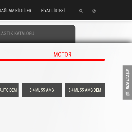
SAĞLAM BİLGİLER
FİYAT LİSTESİ
LASTİK KATALOĞU
MOTOR
 AUTO DEM
5.4 ML 55 AMG
5.4 ML 55 AMG DEM