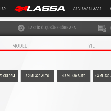
LAR
SAĞLAMSA LASSA
LASTİK ÖLÇÜSÜNE GÖRE ARA
MODEL
YIL
70 CDI DEM
3.2 ML 320 AUTO
4.3 ML 430 AUTO
4.3 ML 430