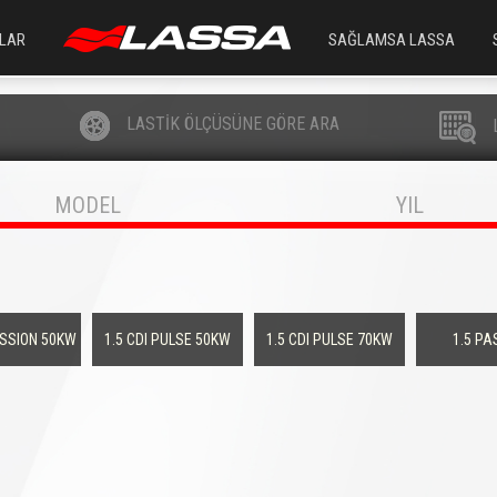
LAR
SAĞLAMSA LASSA
LASTİK ÖLÇÜSÜNE GÖRE ARA
MODEL
YIL
ASSION 50KW
1.5 CDI PULSE 50KW
1.5 CDI PULSE 70KW
1.5 PA