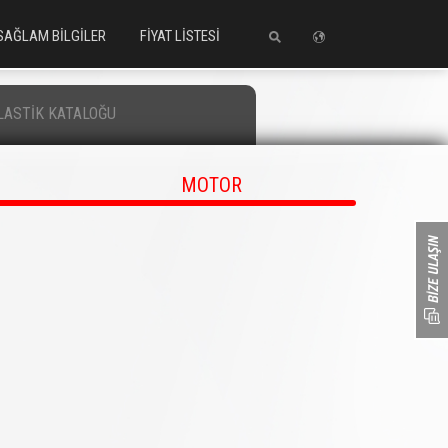
SAĞLAM BİLGİLER
FİYAT LİSTESİ
LASTİK KATALOĞU
MOTOR