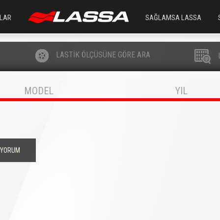
LAR
SAĞLAMSA LASSA
LASTİK ÖLÇÜSÜNE GÖRE ARA
MODEL
YIL
İYORUM