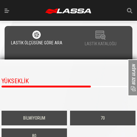
LASTİK ÖLÇÜSÜNE GÖRE ARA
LASTİK KATALOĞU
YÜKSEKLİK
BİLMİYORUM
70
80