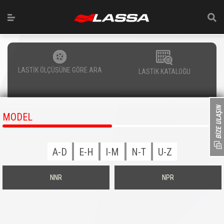
LASTİK ÖLÇÜSÜNE GÖRE ARA
LASTİK KATALOĞU
MODEL
A-D
E-H
I-M
N-T
U-Z
NNR
NPR