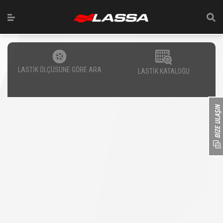
LASTİK ÖLÇÜSÜNE GÖRE ARA
LASTİK KATALOĞU