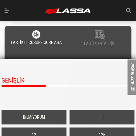
LASTİK ÖLÇÜSÜNE GÖRE ARA
LASTİK KATALOĞU
GENİŞLİK
BİLMİYORUM
11
12
125