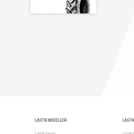
480/70R34 143AB/143B
LASTİK MODELLERİ
LASTİK
Lastik Seçici
Lastik F