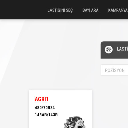
LASTİĞİNİ SEÇ
BAYİ ARA
KAMPANYA
LAST
POZİSYON
AGRI1
480/70R34
143AB/143B