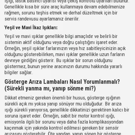
ışığı, lastik basıncı uyarısı veya çekiş kontrolü uyarıları bulunur.
Genellikle kısa bir süre araç kullanmaya devam edebilmenize
rağmen, sorunu teşhis etmek ve derhal düzeltmek için bir
servis randevusu ayarlamanız önerilir.
Yeşil ve Mavi İkaz Işıkları:
Yeşil ve mavi ışıklar genellikle bilgi amaçlıdır ve belirli bir
sistemin aktif olduğunu veya doğru çalıştığını işaret eder.
Örneğin, yeşil ışıklar farlarınızın veya hız sabitleyicinizin açık
olduğunu gösterebilirken, mavi ışıklar genellikle uzun farların
devreye girdiğini gösterir. Bu ışıklar bir sorun olduğunu
göstermez, bunun yerine aracınızın durumu hakkında yararlı
bilgiler sağlar.
Gösterge Arıza Lambaları Nasıl Yorumlanmalı?
(Sürekli yanma mı, yanıp sönme mi?)
Dikkat etmeniz gereken önemli bir husus, gösterge ışığının
sürekli açık mı yoksa yanıp sönüyor mu olduğudur. Bir arıza
ışığı sürekli yanıyorsa, genellikle dikkatinizi gerektiren kalıcı bir
soruna işaret eder. Örneğin, sabit bir motor kontrol ışığı,
emisyonla ilgili bir sorunu veya daha fazla komplikasyondan
kaçınmak için yakında kontrol edilmesi gereken bir sensör
arızasını gösterebilir. Öte yandan, yanıp sönen bir gösterge