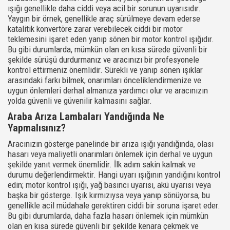
ışığı genellikle daha ciddi veya acil bir sorunun uyarısıdır.
Yaygın bir örnek, genellikle araç sürülmeye devam ederse
katalitik konvertöre zarar verebilecek ciddi bir motor
teklemesini işaret eden yanıp sönen bir motor kontrol ışığıdır.
Bu gibi durumlarda, mümkün olan en kısa sürede güvenli bir
şekilde sürüşü durdurmanız ve aracınızı bir profesyonele
kontrol ettirmeniz önemlidir. Sürekli ve yanıp sönen ışıklar
arasındaki farkı bilmek, onarımları önceliklendirmenize ve
uygun önlemleri derhal almanıza yardımcı olur ve aracınızın
yolda güvenli ve güvenilir kalmasını sağlar.
Araba Arıza Lambaları Yandığında Ne
Yapmalısınız?
Aracınızın gösterge panelinde bir arıza ışığı yandığında, olası
hasarı veya maliyetli onarımları önlemek için derhal ve uygun
şekilde yanıt vermek önemlidir. İlk adım sakin kalmak ve
durumu değerlendirmektir. Hangi uyarı ışığının yandığını kontrol
edin; motor kontrol ışığı, yağ basıncı uyarısı, akü uyarısı veya
başka bir gösterge. Işık kırmızıysa veya yanıp sönüyorsa, bu
genellikle acil müdahale gerektiren ciddi bir soruna işaret eder.
Bu gibi durumlarda, daha fazla hasarı önlemek için mümkün
olan en kısa sürede güvenli bir şekilde kenara çekmek ve