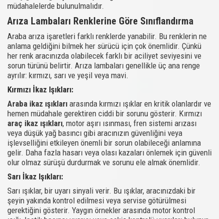
müdahalelerde bulunulmalıdır.
Arıza Lambaları Renklerine Göre Sınıflandırma
Araba arıza işaretleri farklı renklerde yanabilir. Bu renklerin ne
anlama geldiğini bilmek her sürücü için çok önemlidir. Çünkü
her renk aracınızda olabilecek farklı bir aciliyet seviyesini ve
sorun türünü belirtir. Arıza lambaları genellikle üç ana renge
ayrılır: kırmızı, sarı ve yeşil veya mavi.
Kırmızı İkaz Işıkları:
Araba ikaz ışıkları
arasında kırmızı ışıklar en kritik olanlardır ve
hemen müdahale gerektiren ciddi bir sorunu gösterir. Kırmızı
araç ikaz ışıkları
, motor aşırı ısınması, fren sistemi arızası
veya düşük yağ basıncı gibi aracınızın güvenliğini veya
işlevselliğini etkileyen önemli bir sorun olabileceği anlamına
gelir. Daha fazla hasarı veya olası kazaları önlemek için güvenli
olur olmaz sürüşü durdurmak ve sorunu ele almak önemlidir.
Sarı İkaz Işıkları:
Sarı ışıklar, bir uyarı sinyali verir. Bu ışıklar, aracınızdaki bir
şeyin yakında kontrol edilmesi veya servise götürülmesi
gerektiğini gösterir. Yaygın örnekler arasında motor kontrol