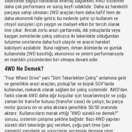
sayesinde yağışlı havalarda avantaj sağlarken, RWD sistemler
daha çok performans ve sürüş keyfi odaklıdır. Daha az hareketli
parçaya sahip olmaları 2WD araçları hem daha hafif hem de
daha ekonomik hâle getirir, bu nedenle şehir içi kullanım ve
otoyol sürüşleri için yaygın ve maliyet-etkin bir tercih olarak
öne çıkar. Ancak zorlu arazi şartlarında, dik yokuşlarda veya
kaygan zeminlerde çekiş yalnızca iki tekerlekte olduğundan
tutunma sınırlarına daha hızlı ulaşılır ve aracın hareket
kabiliyeti azalabilir. Buna rağmen, ılıman iklimlerde ve günlük
kullanımda 2WD basitliği, ekonomisi ve yeterli performansıyla
en mantıklı çözümlerden biri olmaya devam eder.
4WD Ne Demek?
“Four Wheel Drive” yani “Dört Tekerlekten Çekiş” anlamına gelir
ve genellikle arazi araçları, pickup’lar ve büyük SUV’larda
kullanılan, mekanik olarak sağlam bir çekiş sistemidir. AWD’den
farklı olarak 4WD daha ağır koşullar için tasarlanmıştır ve çoğu
zaman bir transfer kutusu (transfer case) ile çalışır; bu parça
motor gücünü ön ve arka akslara genellikle 50/50 oranında
aktarır. Kullanıcıların merak ettiği “4WD sürekli ne demek?”
sorusu, sistemin çalışma şekline bağlıdır: Bazı 4WD yapıları
sürekli dört tekerleğe güç verirken, çoğu part-time (yarı
zamanlı) yapıdadır ve sürücünün seçimiyle devreye girer.