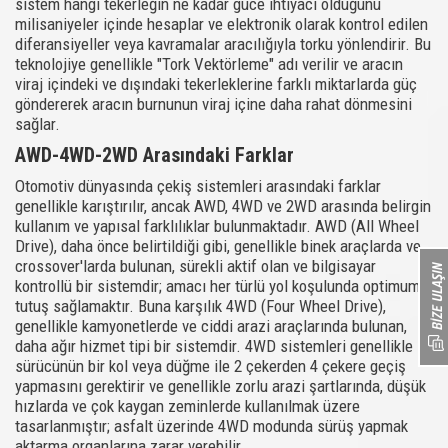
sistem hangi tekerleğin ne kadar güce ihtiyacı olduğunu
milisaniyeler içinde hesaplar ve elektronik olarak kontrol edilen
diferansiyeller veya kavramalar aracılığıyla torku yönlendirir. Bu
teknolojiye genellikle "Tork Vektörleme" adı verilir ve aracın
viraj içindeki ve dışındaki tekerleklerine farklı miktarlarda güç
göndererek aracın burnunun viraj içine daha rahat dönmesini
sağlar.
AWD-4WD-2WD Arasındaki Farklar
Otomotiv dünyasında çekiş sistemleri arasındaki farklar
genellikle karıştırılır, ancak AWD, 4WD ve 2WD arasında belirgin
kullanım ve yapısal farklılıklar bulunmaktadır. AWD (All Wheel
Drive), daha önce belirtildiği gibi, genellikle binek araçlarda ve
crossover'larda bulunan, sürekli aktif olan ve bilgisayar
kontrollü bir sistemdir; amacı her türlü yol koşulunda optimum
tutuş sağlamaktır. Buna karşılık 4WD (Four Wheel Drive),
genellikle kamyonetlerde ve ciddi arazi araçlarında bulunan,
daha ağır hizmet tipi bir sistemdir. 4WD sistemleri genellikle
sürücünün bir kol veya düğme ile 2 çekerden 4 çekere geçiş
yapmasını gerektirir ve genellikle zorlu arazi şartlarında, düşük
hızlarda ve çok kaygan zeminlerde kullanılmak üzere
tasarlanmıştır; asfalt üzerinde 4WD modunda sürüş yapmak
aktarma organlarına zarar verebilir.