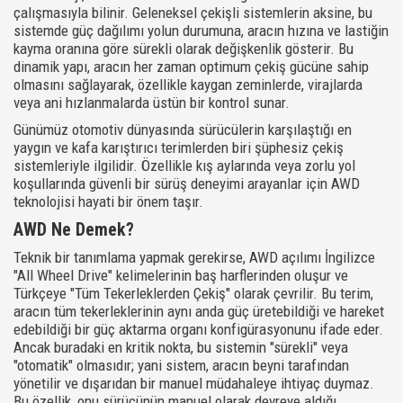
çalışmasıyla bilinir. Geleneksel çekişli sistemlerin aksine, bu
sistemde güç dağılımı yolun durumuna, aracın hızına ve lastiğin
kayma oranına göre sürekli olarak değişkenlik gösterir. Bu
dinamik yapı, aracın her zaman optimum çekiş gücüne sahip
olmasını sağlayarak, özellikle kaygan zeminlerde, virajlarda
veya ani hızlanmalarda üstün bir kontrol sunar.
Günümüz otomotiv dünyasında sürücülerin karşılaştığı en
yaygın ve kafa karıştırıcı terimlerden biri şüphesiz çekiş
sistemleriyle ilgilidir. Özellikle kış aylarında veya zorlu yol
koşullarında güvenli bir sürüş deneyimi arayanlar için AWD
teknolojisi hayati bir önem taşır.
AWD Ne Demek?
Teknik bir tanımlama yapmak gerekirse, AWD açılımı İngilizce
"All Wheel Drive" kelimelerinin baş harflerinden oluşur ve
Türkçeye "Tüm Tekerleklerden Çekiş" olarak çevrilir. Bu terim,
aracın tüm tekerleklerinin aynı anda güç üretebildiği ve hareket
edebildiği bir güç aktarma organı konfigürasyonunu ifade eder.
Ancak buradaki en kritik nokta, bu sistemin "sürekli" veya
"otomatik" olmasıdır; yani sistem, aracın beyni tarafından
yönetilir ve dışarıdan bir manuel müdahaleye ihtiyaç duymaz.
Bu özellik, onu sürücünün manuel olarak devreye aldığı