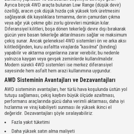
Ayrıca birçok 4WD araçta bulunan Low Range (düşük devir)
özelliği, aracın çok düşük hızda çok yüksek tork üretmesini
sağlayarak dik kayalıklara tırmanma, derin çamurdan çıkma
veya ağır yük çekme gibi zorlu görevleri mümkün kılar.
Diferansiyel kilitleri, boşa dönen tekerleği devre dışı bırakarak
gücün yere basan tekerleğe aktarılmasını sağlar ve maksimum
çekiş sunar. Ancak geleneksel 4WD sistemleri ön ve arka aksı
kilitlediğinden, kuru asfaltta virajlarda “kasılma” (binding)
yapabilir ve aktarma organlarına zarar verebilir; bu nedenle
yalnızca kaygan veya gevşek zeminlerde kullanılmalıdır.
Modern sürekli 4WD sistemleri ise merkez diferansiyel
sayesinde hem asfalt hem arazi kullanımına uygundur.
AWD Sisteminin Avantajları ve Dezavantajları
AWD sisteminin avantajları, her türlü hava koşulunda üstün yol
tutuşu sağlaması, çekiş kaybını büyük ölçüde azaltması,
performans araçlarında gücü daha verimli aktarması, daha iyi
hızlanma ve viraj kabiliyeti sunması ile yüksek ikinci el
değeridir. Dezavantajları şöyle sıralayabiliriz:
Fazla yakıt tüketimi
Daha yüksek satın alma maliyeti