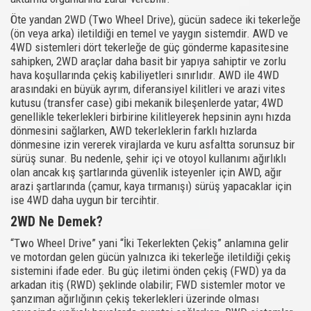
Öte yandan 2WD (Two Wheel Drive), gücün sadece iki tekerleğe
(ön veya arka) iletildiği en temel ve yaygın sistemdir. AWD ve
4WD sistemleri dört tekerleğe de güç gönderme kapasitesine
sahipken, 2WD araçlar daha basit bir yapıya sahiptir ve zorlu
hava koşullarında çekiş kabiliyetleri sınırlıdır. AWD ile 4WD
arasındaki en büyük ayrım, diferansiyel kilitleri ve arazi vites
kutusu (transfer case) gibi mekanik bileşenlerde yatar; 4WD
genellikle tekerlekleri birbirine kilitleyerek hepsinin aynı hızda
dönmesini sağlarken, AWD tekerleklerin farklı hızlarda
dönmesine izin vererek virajlarda ve kuru asfaltta sorunsuz bir
sürüş sunar. Bu nedenle, şehir içi ve otoyol kullanımı ağırlıklı
olan ancak kış şartlarında güvenlik isteyenler için AWD, ağır
arazi şartlarında (çamur, kaya tırmanışı) sürüş yapacaklar için
ise 4WD daha uygun bir tercihtir.
2WD Ne Demek?
“Two Wheel Drive” yani “İki Tekerlekten Çekiş” anlamına gelir
ve motordan gelen gücün yalnızca iki tekerleğe iletildiği çekiş
sistemini ifade eder. Bu güç iletimi önden çekiş (FWD) ya da
arkadan itiş (RWD) şeklinde olabilir; FWD sistemler motor ve
şanzıman ağırlığının çekiş tekerlekleri üzerinde olması