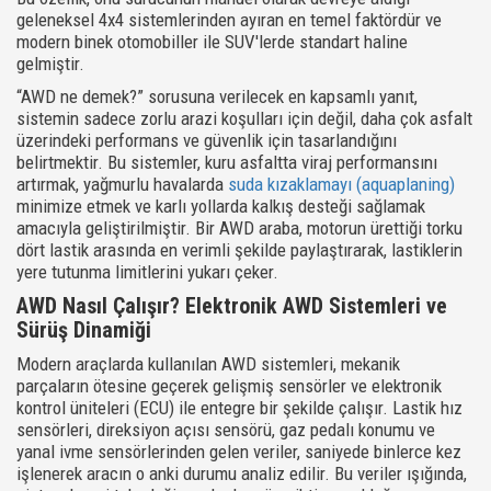
geleneksel 4x4 sistemlerinden ayıran en temel faktördür ve
modern binek otomobiller ile SUV'lerde standart haline
gelmiştir.
“AWD ne demek?” sorusuna verilecek en kapsamlı yanıt,
sistemin sadece zorlu arazi koşulları için değil, daha çok asfalt
üzerindeki performans ve güvenlik için tasarlandığını
belirtmektir. Bu sistemler, kuru asfaltta viraj performansını
artırmak, yağmurlu havalarda
suda kızaklamayı (aquaplaning)
minimize etmek ve karlı yollarda kalkış desteği sağlamak
amacıyla geliştirilmiştir. Bir AWD araba, motorun ürettiği torku
dört lastik arasında en verimli şekilde paylaştırarak, lastiklerin
yere tutunma limitlerini yukarı çeker.
AWD Nasıl Çalışır? Elektronik AWD Sistemleri ve
Sürüş Dinamiği
Modern araçlarda kullanılan AWD sistemleri, mekanik
parçaların ötesine geçerek gelişmiş sensörler ve elektronik
kontrol üniteleri (ECU) ile entegre bir şekilde çalışır. Lastik hız
sensörleri, direksiyon açısı sensörü, gaz pedalı konumu ve
yanal ivme sensörlerinden gelen veriler, saniyede binlerce kez
işlenerek aracın o anki durumu analiz edilir. Bu veriler ışığında,