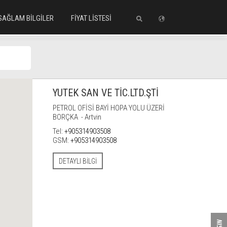
SAĞLAM BİLGİLER
FİYAT LİSTESİ
A
YUTEK SAN VE TİC.LTD.ŞTİ
PETROL OFİSİ BAYİ HOPA YOLU ÜZERİ
BORÇKA - Artvin
Tel:
+905314903508
GSM:
+905314903508
DETAYLI BILGI