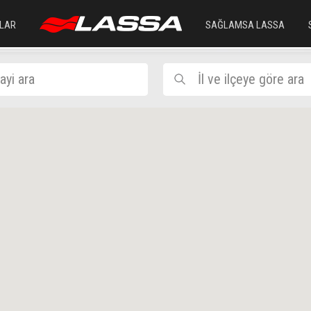
LAR
SAĞLAMSA LASSA
ayi ara
İl ve ilçeye göre ara
ARTVİN
BORÇK