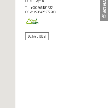
SÖKE - Aydın
Tel:
+902565181532
GSM:
+905425279283
DETAYLI BILGI