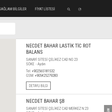
SAĞLAM BİLGİLER
FİYAT LİSTESİ
NECDET BAHAR LASTİK TİC ROT
BALANS
SANAYİ SİTESİ ÇELİKEZ CAD NO.23
SÖKE - Aydın
Tel:
+902565181532
GSM:
+905425279283
DETAYLI BILGI
NECDET BAHAR ŞB
SANAYİ SİTESİ ÇELİKEZ CAD MERKEZ N:23