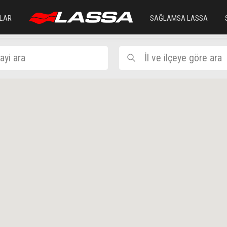
LAR
SAĞLAMSA LASSA
ayi ara
İl ve ilçeye göre ara
AYDIN
SÖKE