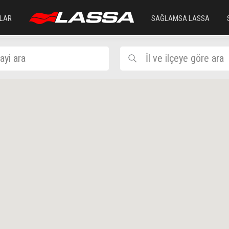
LAR
SAĞLAMSA LASSA
ayi ara
İl ve ilçeye göre ara
İÇEL
TARSU