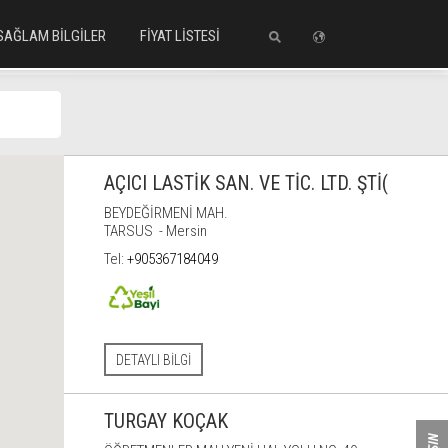
SAĞLAM BİLGİLER
FİYAT LİSTESİ
S
AÇICI LASTİK SAN. VE TİC. LTD. ŞTİ(
BEYDEĞİRMENİ MAH.
TARSUS - Mersin
Tel:
+905367184049
DETAYLI BILGI
TURGAY KOÇAK