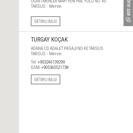
ÖĞRETMENLER MAH YENİ HAL YOLU NO. 40
TARSUS - Mersin
DETAYLI BILGI
TURGAY KOÇAK
ADANA CD.ADALET PASAJI NO.40 TARSUS
TARSUS - Mersin
Tel:
+903246139299
GSM:
+905365521738
DETAYLI BILGI