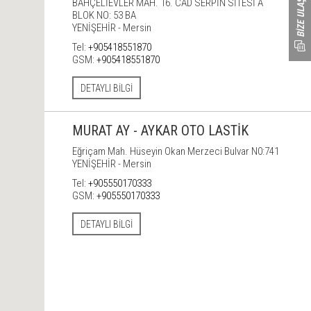
BAHÇELİEVLER MAH. 16. CAD SERPİN SİTESİ A
BLOK NO: 53 BA
YENİŞEHİR - Mersin
Tel:
+905418551870
GSM:
+905418551870
DETAYLI BILGI
MURAT AY - AYKAR OTO LASTİK
Eğriçam Mah. Hüseyin Okan Merzeci Bulvar N0:741
YENİŞEHİR - Mersin
Tel:
+905550170333
GSM:
+905550170333
DETAYLI BILGI