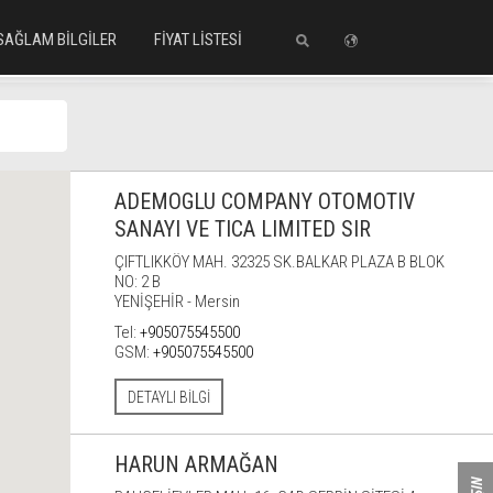
SAĞLAM BİLGİLER
FİYAT LİSTESİ
HİR
ADEMOGLU COMPANY OTOMOTIV
SANAYI VE TICA LIMITED SIR
ÇIFTLIKKÖY MAH. 32325 SK.BALKAR PLAZA B BLOK
NO: 2 B
YENİŞEHİR - Mersin
Tel:
+905075545500
GSM:
+905075545500
DETAYLI BILGI
HARUN ARMAĞAN