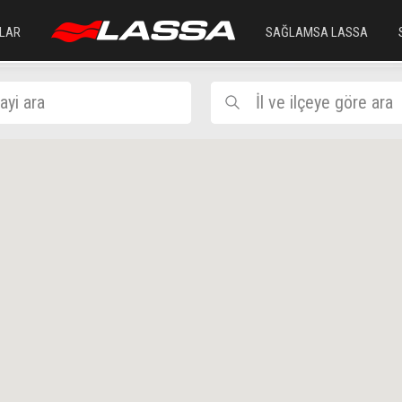
LAR
SAĞLAMSA LASSA
ayi ara
İl ve ilçeye göre ara
İÇEL
YENİŞE