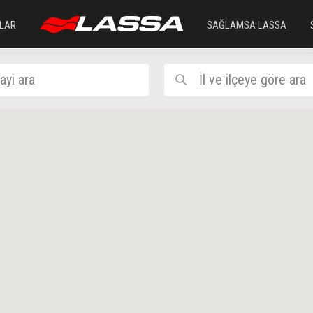
LAR
SAĞLAMSA LASSA
ayi ara
İl ve ilçeye göre ara
İl Seçiniz
İlçe Seç