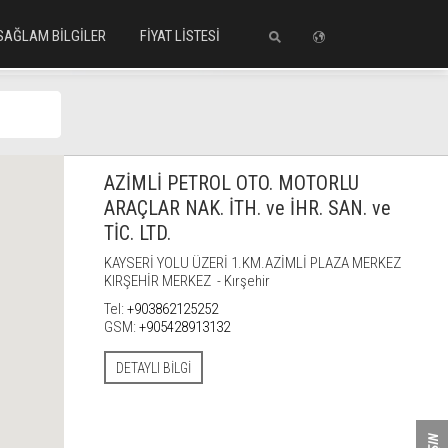
SAĞLAM BİLGİLER
FİYAT LİSTESİ
iniz
AZİMLİ PETROL OTO. MOTORLU
ARAÇLAR NAK. İTH. ve İHR. SAN. ve
TİC. LTD.
KAYSERİ YOLU ÜZERİ 1.KM.AZİMLİ PLAZA MERKEZ
KIRŞEHİR MERKEZ - Kırşehir
Tel:
+903862125252
GSM:
+905428913132
DETAYLI BILGI