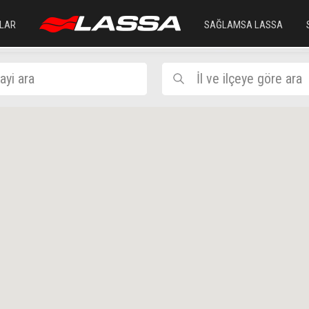
LAR
SAĞLAMSA LASSA
ayi ara
İl ve ilçeye göre ara
KIRŞEHİR
İlçe Seç