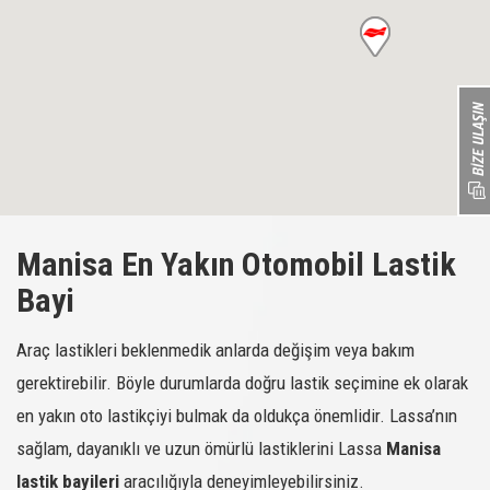
MEHMET ARSLAN LASTİK YEDEK PARÇA TA...
MÜRŞİDE FİDAN - YÜKSEL OTO
ORDU LASTİK MOTORLU ARAÇLAR SANAYİ ...
OTO TUNA OTOM.GIDA TEKS.TUR. SAN VE...
OTO TUNA OTOM.GIDA TEKS.TUR. SAN VE...
Manisa En Yakın Otomobil Lastik
Bayi
Araç lastikleri beklenmedik anlarda değişim veya bakım
gerektirebilir. Böyle durumlarda doğru lastik seçimine ek olarak
en yakın oto lastikçiyi bulmak da oldukça önemlidir. Lassa’nın
sağlam, dayanıklı ve uzun ömürlü lastiklerini Lassa
Manisa
lastik bayileri
aracılığıyla deneyimleyebilirsiniz.